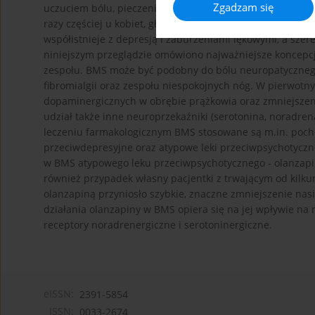
Zgadzam się
uczuciem bólu, pieczenia i suchością w obrębie błony ślu
razy częściej u kobiet, głównie w okresie około menopauz
współistnieje z depresją i zaburzeniami lękowymi, a szer
niniejszym przeglądzie omówiono najważniejsze koncepcj
zespołu. BMS może być podobny do bólu neuropatyczneg
fibromialgii oraz zespołu niespokojnych nóg. W pierwo
dopaminergicznych w obrębie prążkowia oraz zmniejsze
udział także inne neuroprzekaźniki (serotonina, noradren
leczeniu farmakologicznym BMS stosowane są m.in. poch
przeciwdepresyjne oraz atypowe leki przeciwpsychotycz
w BMS atypowego leku przeciwpsychotycznego - olanzapi
również przypadek własny pacjentki z trwającym od kilkun
olanzapiną przyniosło szybkie, znaczne zmniejszenie n
działania olanzapiny w BMS opiera się na jej wpływie n
receptory noradrenergiczne i serotoninergiczne.
eISSN:
2391-5854
ISSN:
0033-2674