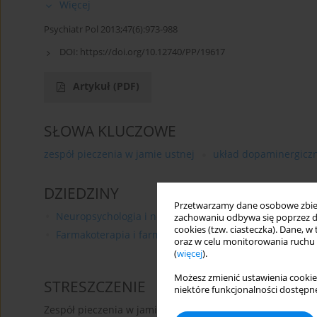
Więcej
Psychiatr Pol 2013;47(6):973-988
DOI:
https://doi.org/10.12740/PP/19617
Artykuł
(PDF)
SŁOWA KLUCZOWE
zespół pieczenia w jamie ustnej
układ dopaminergicz
DZIEDZINY
Przetwarzamy dane osobowe zbiera
Neuropsychologia i neuropsychiatria
zachowaniu odbywa się poprzez d
cookies (tzw. ciasteczka). Dane, w
Farmakoterapia i farmakologia
oraz w celu monitorowania ruchu
(
więcej
).
Możesz zmienić ustawienia cookie
STRESZCZENIE
niektóre funkcjonalności dostępne
Zespół pieczenia w jamie ustnej (BMS – bourning mouth s