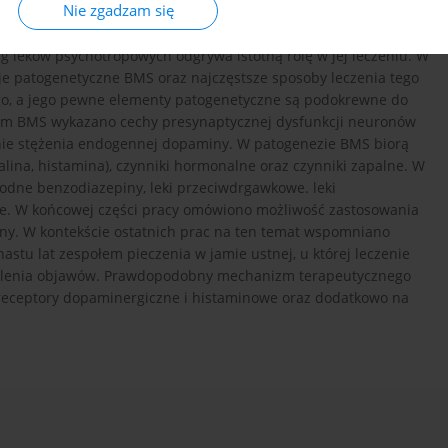
Nie zgadzam się
zowej jamy ustnej, niezwiązany z jej patologią. BMS występuje 7
alnym. Istotny jest aspekt psychiatryczny BMS: choroba ta często
eg leków psychotropowych odgrywa istotną rolę w jej leczeniu. W
e patogenetyczne BMS oraz najczęstsze sposoby leczenia tego
o, a jego pewne elementy patogenetyczne są podokrewne do
tnym BMS wykazano cechy presynaptycznej dysfunkcji neuronów
nie stężenia endogennej dopaminy. W patogenezie BMS biorą
alina, histamina), czynniki hormonalne oraz czynniki zapalne. W
odne benzodiazepiny, leki przeciwdrgawkowe. leki
ne. W końcowej części pracy omówiono możliwość zastosowania
ny. W kontekście ostatnich prac na ten temat wspomniano
astu lat zespołem pieczenia w jamie ustnej, u której leczenie
asilenia objawów. Prawdopodobny mechanizm terapeutycznego
a receptory dopaminergiczne i histaminowe oraz dodatkowo na