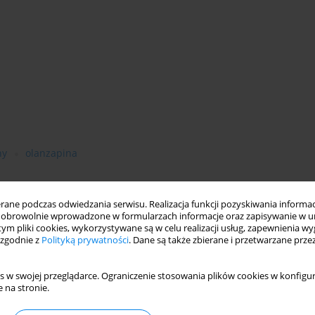
ny
olanzapina
ne podczas odwiedzania serwisu. Realizacja funkcji pozyskiwania informacj
obrowolnie wprowadzone w formularzach informacje oraz zapisywanie w u
 tym pliki cookies, wykorzystywane są w celu realizacji usług, zapewnienia 
 zgodnie z
Polityką prywatności
. Dane są także zbierane i przetwarzane prze
s w swojej przeglądarce. Ograniczenie stosowania plików cookies w konfigur
 na stronie.
yndrome) jest to przewlekły zespół bólowy charakteryzujący się