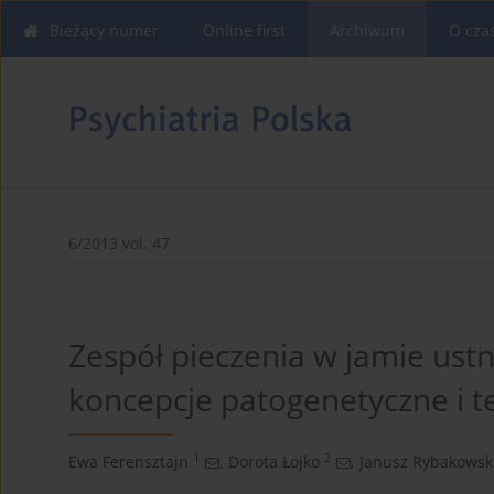
Bieżący numer
Online first
Archiwum
O cza
6/2013 vol. 47
Zespół pieczenia w jamie ust
koncepcje patogenetyczne i t
1
2
Ewa Ferensztajn
,
Dorota Łojko
,
Janusz Rybakowsk