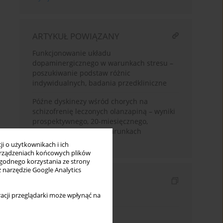
ARTYKUŁ POWIĄZANY
Funkcjonowanie układu
dopaminergicznego w warunkach stresu –
poszukiwanie podstaw różnic
indywidualnych, badania przedkliniczne
Późne dyskinezy wśród chorych na
schizofrenię leczonych olanzapiną – wyniki
prospektywnego, 20-miesięcznego,
otwartego badania w warunkach
naturalistycznych
i o użytkownikach i ich
rządzeniach końcowych plików
wygodnego korzystania ze strony
z narzędzie Google Analytics
Indeksy
acji przeglądarki może wpłynąć na
Indeks słów kluczowych
Indeks dziedzin