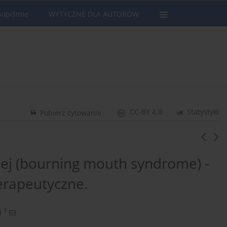
sopiśmie
WYTYCZNE DLA AUTORÓW
CC-BY 4.0
Statystyki
Pobierz cytowanie
nej (bourning mouth syndrome) -
erapeutyczne.
1
i