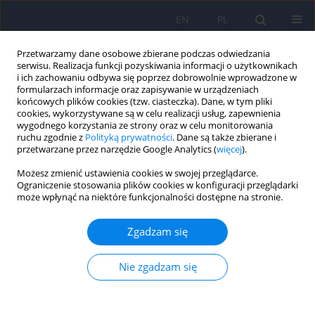
EN
PL
Przetwarzamy dane osobowe zbierane podczas odwiedzania
serwisu. Realizacja funkcji pozyskiwania informacji o użytkownikach
i ich zachowaniu odbywa się poprzez dobrowolnie wprowadzone w
formularzach informacje oraz zapisywanie w urządzeniach
końcowych plików cookies (tzw. ciasteczka). Dane, w tym pliki
cookies, wykorzystywane są w celu realizacji usług, zapewnienia
wygodnego korzystania ze strony oraz w celu monitorowania
ruchu zgodnie z
Polityką prywatności
. Dane są także zbierane i
przetwarzane przez narzędzie Google Analytics (
więcej
).
O czasopiśmie
Możesz zmienić ustawienia cookies w swojej przeglądarce.
Ograniczenie stosowania plików cookies w konfiguracji przeglądarki
może wpłynąć na niektóre funkcjonalności dostępne na stronie.
Redakcja
Rada programowa
Zgadzam się
Wydawca
Nie zgadzam się
Prenumerata
RODO