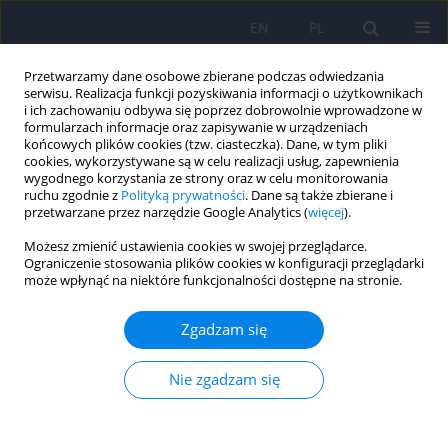
EN
PL
Przetwarzamy dane osobowe zbierane podczas odwiedzania
serwisu. Realizacja funkcji pozyskiwania informacji o użytkownikach
i ich zachowaniu odbywa się poprzez dobrowolnie wprowadzone w
formularzach informacje oraz zapisywanie w urządzeniach
końcowych plików cookies (tzw. ciasteczka). Dane, w tym pliki
cookies, wykorzystywane są w celu realizacji usług, zapewnienia
wygodnego korzystania ze strony oraz w celu monitorowania
ruchu zgodnie z
Polityką prywatności
. Dane są także zbierane i
przetwarzane przez narzędzie Google Analytics (
więcej
).
Wydawca
Możesz zmienić ustawienia cookies w swojej przeglądarce.
Ograniczenie stosowania plików cookies w konfiguracji przeglądarki
Komitet Redakcyjno-Wydawniczy Polskiego Towarzystwa
może wpłynąć na niektóre funkcjonalności dostępne na stronie.
Psychiatrycznego
(Polish Psychiatric Association Editorial/Publishing Commitee)
Zgadzam się
Dominika Dudek - przewodnicząca Komitetu,
Nie zgadzam się
Jacek Bomba,
Katarzyna Cyranka,
Mariusz Furgał,