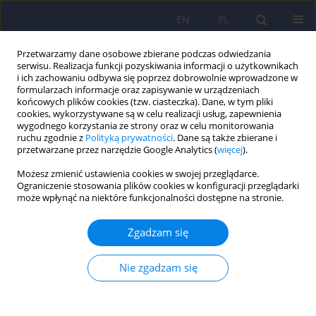
EN
PL
Przetwarzamy dane osobowe zbierane podczas odwiedzania
serwisu. Realizacja funkcji pozyskiwania informacji o użytkownikach
i ich zachowaniu odbywa się poprzez dobrowolnie wprowadzone w
formularzach informacje oraz zapisywanie w urządzeniach
końcowych plików cookies (tzw. ciasteczka). Dane, w tym pliki
cookies, wykorzystywane są w celu realizacji usług, zapewnienia
wygodnego korzystania ze strony oraz w celu monitorowania
ruchu zgodnie z
Polityką prywatności
. Dane są także zbierane i
przetwarzane przez narzędzie Google Analytics (
więcej
).
6/2013 vol. 47
Możesz zmienić ustawienia cookies w swojej przeglądarce.
Ograniczenie stosowania plików cookies w konfiguracji przeglądarki
może wpłynąć na niektóre funkcjonalności dostępne na stronie.
Profil społeczno- demograficzny
Zgadzam się
i kliniczny pacjentów z
Nie zgadzam się
podwójną diagnozą
mieszkających w warszawskiej