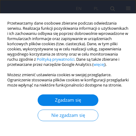
EN
PL
Przetwarzamy dane osobowe zbierane podczas odwiedzania
serwisu. Realizacja funkcji pozyskiwania informacji o użytkownikach
i ich zachowaniu odbywa się poprzez dobrowolnie wprowadzone w
formularzach informacje oraz zapisywanie w urządzeniach
końcowych plików cookies (tzw. ciasteczka). Dane, w tym pliki
cookies, wykorzystywane są w celu realizacji usług, zapewnienia
wygodnego korzystania ze strony oraz w celu monitorowania
ruchu zgodnie z
Polityką prywatności
. Dane są także zbierane i
przetwarzane przez narzędzie Google Analytics (
więcej
).
2/2026 vol. 60
Możesz zmienić ustawienia cookies w swojej przeglądarce.
Ograniczenie stosowania plików cookies w konfiguracji przeglądarki
może wpłynąć na niektóre funkcjonalności dostępne na stronie.
Objawy depresyjne i lękowe u
Zgadzam się
chorych na celiakię –
Nie zgadzam się
współwystępowanie i wzajemne
zależności