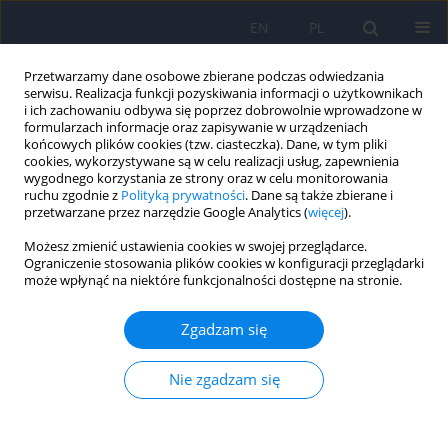
EN
PL
Przetwarzamy dane osobowe zbierane podczas odwiedzania
serwisu. Realizacja funkcji pozyskiwania informacji o użytkownikach
i ich zachowaniu odbywa się poprzez dobrowolnie wprowadzone w
formularzach informacje oraz zapisywanie w urządzeniach
końcowych plików cookies (tzw. ciasteczka). Dane, w tym pliki
cookies, wykorzystywane są w celu realizacji usług, zapewnienia
wygodnego korzystania ze strony oraz w celu monitorowania
ruchu zgodnie z
Polityką prywatności
. Dane są także zbierane i
przetwarzane przez narzędzie Google Analytics (
więcej
).
Online first
Możesz zmienić ustawienia cookies w swojej przeglądarce.
Ograniczenie stosowania plików cookies w konfiguracji przeglądarki
może wpłynąć na niektóre funkcjonalności dostępne na stronie.
Związek kardiomiopatii
Zgadzam się
okołoporodowej z zaburzeniami
Nie zgadzam się
psychicznymi – przegląd
narracyjny