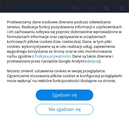
EN
PL
Przetwarzamy dane osobowe zbierane podczas odwiedzania
serwisu. Realizacja funkcji pozyskiwania informacji o użytkownikach
i ich zachowaniu odbywa się poprzez dobrowolnie wprowadzone w
formularzach informacje oraz zapisywanie w urządzeniach
końcowych plików cookies (tzw. ciasteczka). Dane, w tym pliki
cookies, wykorzystywane są w celu realizacji usług, zapewnienia
wygodnego korzystania ze strony oraz w celu monitorowania
ruchu zgodnie z
Polityką prywatności
. Dane są także zbierane i
przetwarzane przez narzędzie Google Analytics (
więcej
).
4/2025 vol. 59
Możesz zmienić ustawienia cookies w swojej przeglądarce.
Ograniczenie stosowania plików cookies w konfiguracji przeglądarki
może wpłynąć na niektóre funkcjonalności dostępne na stronie.
Związek między stosowaniem
Zgadzam się
beta-blokerów a depresją –
Nie zgadzam się
przegląd narracyjny