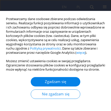
EN
PL
Przetwarzamy dane osobowe zbierane podczas odwiedzania
serwisu. Realizacja funkcji pozyskiwania informacji o użytkownikach
i ich zachowaniu odbywa się poprzez dobrowolnie wprowadzone w
formularzach informacje oraz zapisywanie w urządzeniach
końcowych plików cookies (tzw. ciasteczka). Dane, w tym pliki
cookies, wykorzystywane są w celu realizacji usług, zapewnienia
wygodnego korzystania ze strony oraz w celu monitorowania
ruchu zgodnie z
Polityką prywatności
. Dane są także zbierane i
przetwarzane przez narzędzie Google Analytics (
więcej
).
Słowo kluczowe
lęk
Możesz zmienić ustawienia cookies w swojej przeglądarce.
Ograniczenie stosowania plików cookies w konfiguracji przeglądarki
Socjodemograficzne korelaty nasilenia stresu i
może wpłynąć na niektóre funkcjonalności dostępne na stronie.
lęku w grupie pacjentów ze zdiagnozowaną
chorobą rozrostową układu krwiotwórczego
Zgadzam się
Robert Jan Łuczyk
,
Agnieszka Serej
,
Marta Łuczyk
,
Monika Baryła-
Matejczuk
,
Kamil Sikora
,
Agnieszka Wawryniuk
,
Katarzyna Sawicka
,
Nie zgadzam się
Agnieszka Zwolak
Psychiatr Pol 2026;60(2):275-292
DOI
:
https://doi.org/10.12740/PP/OnlineFirst/193861