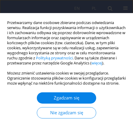
EN
PL
Przetwarzamy dane osobowe zbierane podczas odwiedzania
serwisu. Realizacja funkcji pozyskiwania informacji o użytkownikach
i ich zachowaniu odbywa się poprzez dobrowolnie wprowadzone w
formularzach informacje oraz zapisywanie w urządzeniach
końcowych plików cookies (tzw. ciasteczka). Dane, w tym pliki
cookies, wykorzystywane są w celu realizacji usług, zapewnienia
wygodnego korzystania ze strony oraz w celu monitorowania
ruchu zgodnie z
Polityką prywatności
. Dane są także zbierane i
przetwarzane przez narzędzie Google Analytics (
więcej
).
2/2021 vol. 55
Możesz zmienić ustawienia cookies w swojej przeglądarce.
Ograniczenie stosowania plików cookies w konfiguracji przeglądarki
ARTICLE
może wpłynąć na niektóre funkcjonalności dostępne na stronie.
Kardiologiczny zespół X –
Zgadzam się
aktualny stan wiedzy
Nie zgadzam się
1
2
3
Magdalena Piegza
,
Dawid Wierzba
,
Jacek Piegza