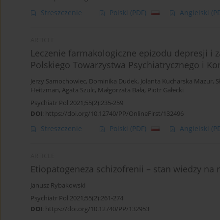
Streszczenie
Polski
(PDF)
Angielski
(P
ARTICLE
Leczenie farmakologiczne epizodu depresji i
Polskiego Towarzystwa Psychiatrycznego i Kon
Jerzy Samochowiec
,
Dominika Dudek
,
Jolanta Kucharska Mazur
,
S
Heitzman
,
Agata Szulc
,
Małgorzata Bała
,
Piotr Gałecki
Psychiatr Pol 2021;55(2):235-259
DOI
:
https://doi.org/10.12740/PP/OnlineFirst/132496
Streszczenie
Polski
(PDF)
Angielski
(P
ARTICLE
Etiopatogeneza schizofrenii – stan wiedzy na 
Janusz Rybakowski
Psychiatr Pol 2021;55(2):261-274
DOI
:
https://doi.org/10.12740/PP/132953