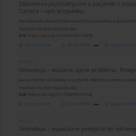
Zaburzenia psychiatryczne u pacjentki z zesp
Turnera – opis przypadku
Ewa Zalewska
,
Maria Elżbieta Gnacińska-Szymańska
,
Łukasz Oboł
Psychiatr Pol 2021;55(2):397-404
DOI
:
https://doi.org/10.12740/PP/119376
Streszczenie
Polski
(PDF)
Angielski
(P
REVIEW
Ortoreksja – aktualne ujęcie problemu. Przeg
Joanna Hyrnik
,
Ida Zasada
,
Krzysztof M. Wilczyński
,
Ireneusz Jelo
Psychiatr Pol 2021;55(2):405-420
DOI
:
https://doi.org/10.12740/PP/115149
Streszczenie
Polski
(PDF)
Angielski
(P
ARTICLE
Ortoreksja – wypaczone podejście do zdroweg