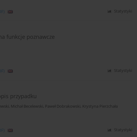
DF)
Statystyki
na funkcje poznawcze
DF)
Statystyki
opis przypadku
ewski
,
Michał Becelewski
,
Paweł Dobrakowski
,
Krystyna Pierzchała
DF)
Statystyki