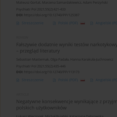
Mateusz Gortat
,
Marzena Samardakiewicz
,
Adam Perzyński
Psychiatr Pol 2021;55(2):421-433
DOI
:
https://doi.org/10.12740/PP/125387
Streszczenie
Polski
(PDF)
Angielski
(P
REVIEW
Fałszywie dodatnie wyniki testów narkotykow
– przegląd literatury
Sebastian Masternak
,
Olga Padała
,
Hanna Karakuła-Juchnowicz
Psychiatr Pol 2021;55(2):435-446
DOI
:
https://doi.org/10.12740/PP/113173
Streszczenie
Polski
(PDF)
Angielski
(P
ARTICLE
Negatywne konsekwencje wynikające z przyj
polskich użytkowników
Łukasz Wieczorek
,
Michał Bujalski
,
Katarzyna Dąbrowska