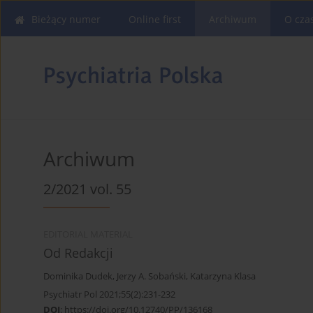
Bieżący numer
Online first
Archiwum
O cza
Archiwum
2/2021 vol. 55
EDITORIAL MATERIAL
Od Redakcji
Dominika Dudek
,
Jerzy A. Sobański
,
Katarzyna Klasa
Psychiatr Pol 2021;55(2):231-232
DOI
:
https://doi.org/10.12740/PP/136168