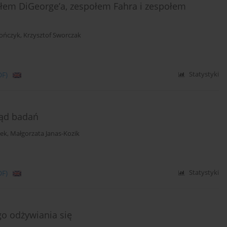
ołem DiGeorge’a, zespołem Fahra i zespołem
ończyk
,
Krzysztof Sworczak
DF)
Statystyki
ląd badań
nek
,
Małgorzata Janas-Kozik
DF)
Statystyki
o odżywiania się