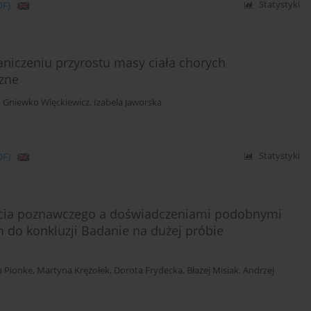
DF)
Statystyki
aniczeniu przyrostu masy ciała chorych
czne
,
Gniewko Więckiewicz
,
Izabela Jaworska
DF)
Statystyki
ęcia poznawczego a doświadczeniami podobnymi
do konkluzji Badanie na dużej próbie
a Pionke
,
Martyna Krężołek
,
Dorota Frydecka
,
Błażej Misiak
,
Andrzej