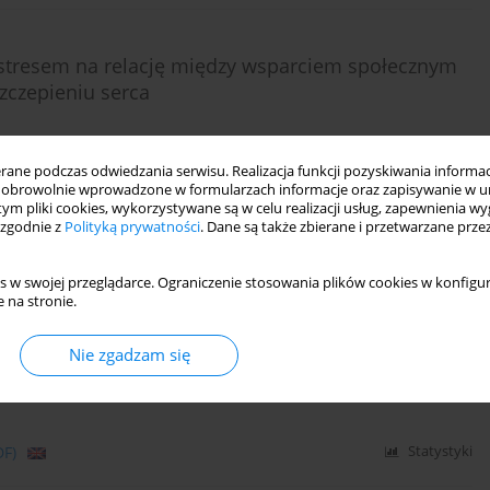
e stresem na relację między wsparciem społecznym
zczepieniu serca
ne podczas odwiedzania serwisu. Realizacja funkcji pozyskiwania informacj
obrowolnie wprowadzone w formularzach informacje oraz zapisywanie w u
 tym pliki cookies, wykorzystywane są w celu realizacji usług, zapewnienia 
DF)
Statystyki
 zgodnie z
Polityką prywatności
. Dane są także zbierane i przetwarzane prze
s w swojej przeglądarce. Ograniczenie stosowania plików cookies w konfigur
adami lęku a nadciśnieniem tętniczym. Przegląd
 na stronie.
Nie zgadzam się
DF)
Statystyki