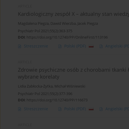
ARTICLE
Kardiologiczny zespół X – aktualny stan wiedz
Magdalena Piegza
,
Dawid Wierzba
,
Jacek Piegza
Psychiatr Pol 2021;55(2):363-375
DOI
:
https://doi.org/10.12740/PP/OnlineFirst/113196
Streszczenie
Polski
(PDF)
Angielski
(P
ARTICLE
Zdrowie psychiczne osób z chorobami tkanki ł
wybrane korelaty
Lidia Zabłocka-Żytka
,
Michał Wiśniewski
Psychiatr Pol 2021;55(2):377-396
DOI
:
https://doi.org/10.12740/PP/116673
Streszczenie
Polski
(PDF)
Angielski
(P
ARTICLE