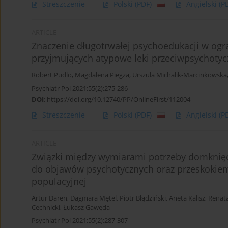
Streszczenie
Polski
(PDF)
Angielski
(P
ARTICLE
Znaczenie długotrwałej psychoedukacji w ogr
przyjmujących atypowe leki przeciwpsychoty
Robert Pudlo
,
Magdalena Piegza
,
Urszula Michalik-Marcinkowska
Psychiatr Pol 2021;55(2):275-286
DOI
:
https://doi.org/10.12740/PP/OnlineFirst/112004
Streszczenie
Polski
(PDF)
Angielski
(P
ARTICLE
Związki między wymiarami potrzeby domkni
do objawów psychotycznych oraz przeskokiem 
populacyjnej
Artur Daren
,
Dagmara Mętel
,
Piotr Błądziński
,
Aneta Kalisz
,
Renat
Cechnicki
,
Łukasz Gawęda
Psychiatr Pol 2021;55(2):287-307