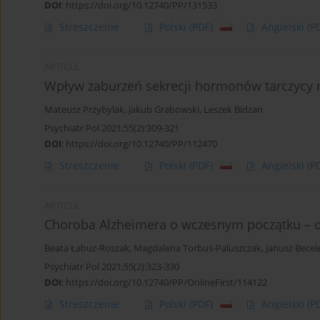
DOI
:
https://doi.org/10.12740/PP/131533
Streszczenie
Polski
(PDF)
Angielski
(P
ARTICLE
Wpływ zaburzeń sekrecji hormonów tarczycy 
Mateusz Przybylak
,
Jakub Grabowski
,
Leszek Bidzan
Psychiatr Pol 2021;55(2):309-321
DOI
:
https://doi.org/10.12740/PP/112470
Streszczenie
Polski
(PDF)
Angielski
(P
ARTICLE
Choroba Alzheimera o wczesnym początku – 
Beata Łabuz-Roszak
,
Magdalena Torbus-Paluszczak
,
Janusz Becel
Psychiatr Pol 2021;55(2):323-330
DOI
:
https://doi.org/10.12740/PP/OnlineFirst/114122
Streszczenie
Polski
(PDF)
Angielski
(P