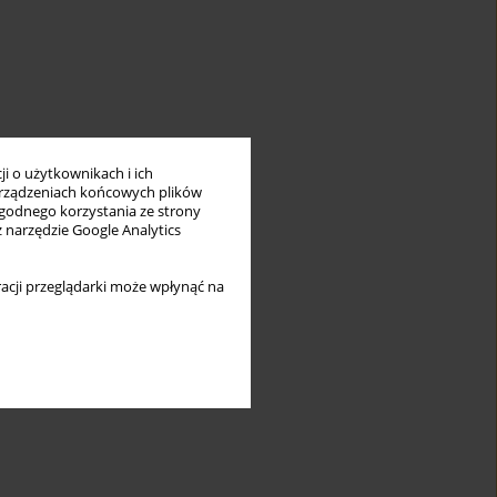
i o użytkownikach i ich
rządzeniach końcowych plików
wygodnego korzystania ze strony
z narzędzie Google Analytics
acji przeglądarki może wpłynąć na