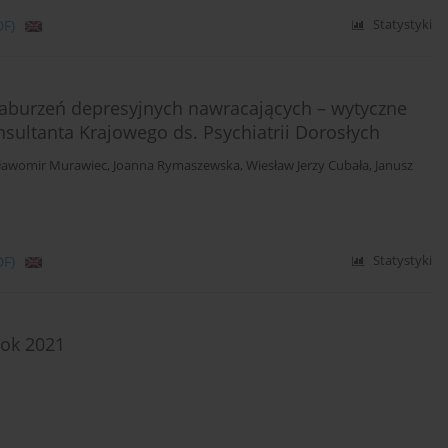
DF)
Statystyki
 zaburzeń depresyjnych nawracających – wytyczne
sultanta Krajowego ds. Psychiatrii Dorosłych
ławomir Murawiec
,
Joanna Rymaszewska
,
Wiesław Jerzy Cubała
,
Janusz
DF)
Statystyki
rok 2021