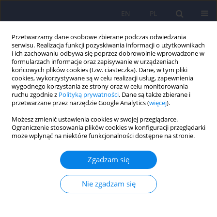
EN
PL
Przetwarzamy dane osobowe zbierane podczas odwiedzania
serwisu. Realizacja funkcji pozyskiwania informacji o użytkownikach
i ich zachowaniu odbywa się poprzez dobrowolnie wprowadzone w
formularzach informacje oraz zapisywanie w urządzeniach
końcowych plików cookies (tzw. ciasteczka). Dane, w tym pliki
cookies, wykorzystywane są w celu realizacji usług, zapewnienia
wygodnego korzystania ze strony oraz w celu monitorowania
ruchu zgodnie z
Polityką prywatności
. Dane są także zbierane i
przetwarzane przez narzędzie Google Analytics (
więcej
).
Archiwum
Możesz zmienić ustawienia cookies w swojej przeglądarce.
Ograniczenie stosowania plików cookies w konfiguracji przeglądarki
3/2021 vol. 55
może wpłynąć na niektóre funkcjonalności dostępne na stronie.
Zgadzam się
EDITORIAL MATERIAL
Od Redakcji
Nie zgadzam się
Dominika Dudek
,
Jerzy A. Sobański
,
Katarzyna Klasa
Psychiatr Pol 2021;55(3):477-478
DOI
:
https://doi.org/10.12740/PP/140082