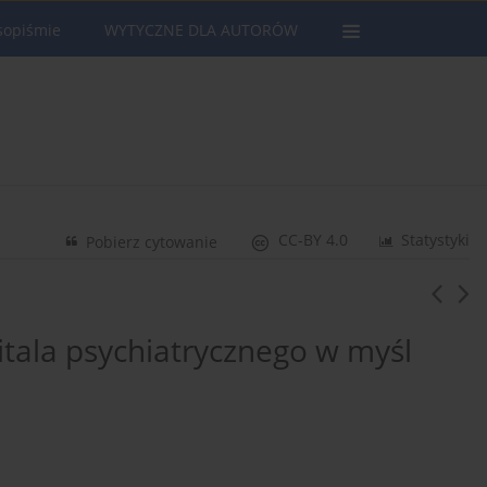
sopiśmie
WYTYCZNE DLA AUTORÓW
CC-BY 4.0
Statystyki
Pobierz cytowanie
itala psychiatrycznego w myśl