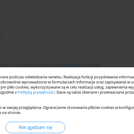
znego
Ustawa o ochronie zdrowia psychicznego
ne podczas odwiedzania serwisu. Realizacja funkcji pozyskiwania informacj
obrowolnie wprowadzone w formularzach informacje oraz zapisywanie w u
 tym pliki cookies, wykorzystywane są w celu realizacji usług, zapewnienia 
 zgodnie z
Polityką prywatności
. Dane są także zbierane i przetwarzane prze
s w swojej przeglądarce. Ograniczenie stosowania plików cookies w konfigur
 na stronie.
Nie zgadzam się
łoletnich systematycznie wzrasta w naszym kraju, a także w