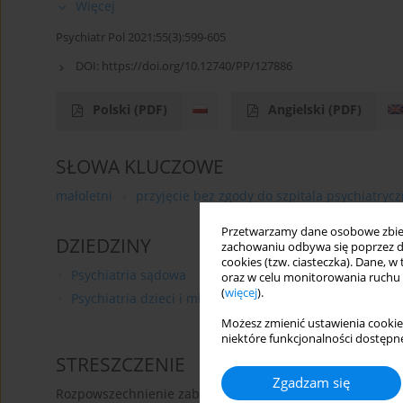
Więcej
Psychiatr Pol 2021;55(3):599-605
DOI:
https://doi.org/10.12740/PP/127886
Polski
(PDF)
Angielski
(PDF)
SŁOWA KLUCZOWE
małoletni
przyjęcie bez zgody do szpitala psychiatryc
Przetwarzamy dane osobowe zbiera
DZIEDZINY
zachowaniu odbywa się poprzez d
cookies (tzw. ciasteczka). Dane, w
Psychiatria sądowa
oraz w celu monitorowania ruchu
(
więcej
).
Psychiatria dzieci i młodzieży
Możesz zmienić ustawienia cookie
niektóre funkcjonalności dostępne
STRESZCZENIE
Zgadzam się
Rozpowszechnienie zaburzeń psychicznych wśród osób ma