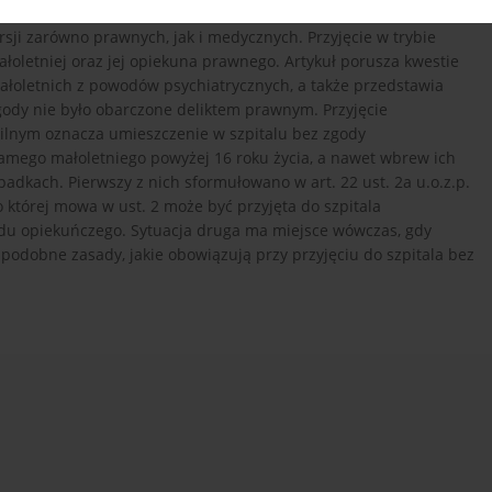
ą zdrowia, a szczególnie przyjęcie takiej osoby w trybie pilnym
rsji zarówno prawnych, jak i medycznych. Przyjęcie w trybie
oletniej oraz jej opiekuna prawnego. Artykuł porusza kwestie
łoletnich z powodów psychiatrycznych, a także przedstawia
zgody nie było obarczone deliktem prawnym. Przyjęcie
 pilnym oznacza umieszczenie w szpitalu bez zgody
amego małoletniego powyżej 16 roku życia, a nawet wbrew ich
padkach. Pierwszy z nich sformułowano w art. 22 ust. 2a u.o.z.p.
której mowa w ust. 2 może być przyjęta do szpitala
du opiekuńczego. Sytuacja druga ma miejsce wówczas, gdy
podobne zasady, jakie obowiązują przy przyjęciu do szpitala bez