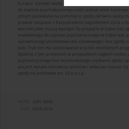
Europie. Kontakt osoby małoletniej z psychiatryczną służb
do szpitala psychiatrycznego rodzi jednak wiele kontrowe
pilnym pozwalana na pominięcie zgody zarówno osoby mał
prawne związane z bezpośrednim zagrożeniem życia u ma
warunki jakie muszą wystąpić by przyjęcie w trybie bez 
małoletniego do szpitala psychiatrycznego w trybie tzw.
uprawnionego przedstawiciela ustawowego i bez zgody s
woli. Tryb ten ma zastosowanie w ściśle określonych przy
Zgodnie z tym przepisem w przypadkach nagłych osoba, o 
psychiatrycznego bez wcześniejszego uzyskania zgody są
pacjent wyraża stanowczy sprzeciw i wówczas stosuje się 
zgody na podstawie art. 23 u.o.z.p.
eISSN:
2391-5854
ISSN:
0033-2674