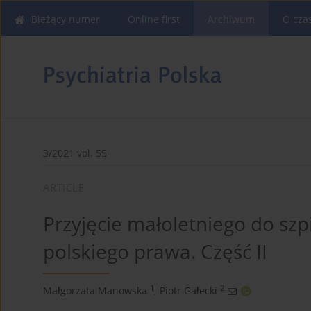
Bieżący numer
Online first
Archiwum
O cza
3/2021 vol. 55
ARTICLE
Przyjęcie małoletniego do szp
polskiego prawa. Część II
1
2
Małgorzata Manowska
,
Piotr Gałecki