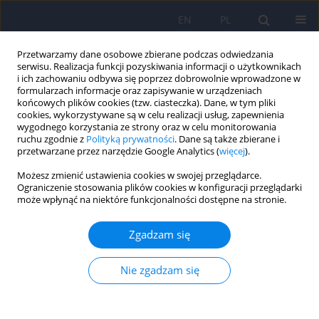
EN
PL
Przetwarzamy dane osobowe zbierane podczas odwiedzania
serwisu. Realizacja funkcji pozyskiwania informacji o użytkownikach
i ich zachowaniu odbywa się poprzez dobrowolnie wprowadzone w
formularzach informacje oraz zapisywanie w urządzeniach
końcowych plików cookies (tzw. ciasteczka). Dane, w tym pliki
cookies, wykorzystywane są w celu realizacji usług, zapewnienia
wygodnego korzystania ze strony oraz w celu monitorowania
ruchu zgodnie z
Polityką prywatności
. Dane są także zbierane i
przetwarzane przez narzędzie Google Analytics (
więcej
).
3/2021 vol. 55
Możesz zmienić ustawienia cookies w swojej przeglądarce.
Ograniczenie stosowania plików cookies w konfiguracji przeglądarki
ARTICLE
może wpłynąć na niektóre funkcjonalności dostępne na stronie.
Związek parametrów
Zgadzam się
metabolicznych z przebiegiem
Nie zgadzam się
pierwszego epizodu psychozy –
badania wstępne