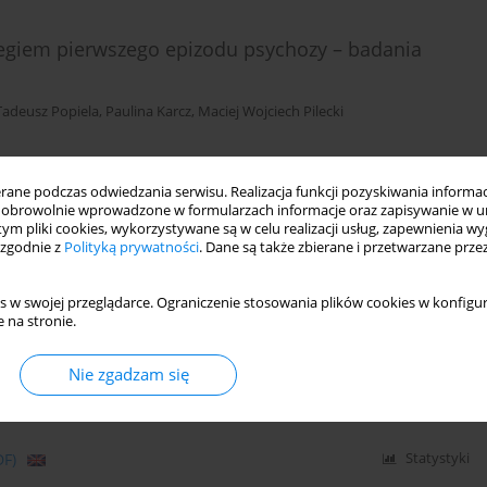
egiem pierwszego epizodu psychozy – badania
Tadeusz Popiela
,
Paulina Karcz
,
Maciej Wojciech Pilecki
ne podczas odwiedzania serwisu. Realizacja funkcji pozyskiwania informacj
DF)
Statystyki
obrowolnie wprowadzone w formularzach informacje oraz zapisywanie w u
 tym pliki cookies, wykorzystywane są w celu realizacji usług, zapewnienia 
 zgodnie z
Polityką prywatności
. Dane są także zbierane i przetwarzane prze
a kliniczne parametry zespołu metabolicznego u
s w swojej przeglądarce. Ograniczenie stosowania plików cookies w konfigur
h olanzapiną - badanie randomizowane z podwójnie
 na stronie.
Nie zgadzam się
Wichniak
DF)
Statystyki