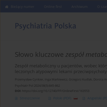
Bieżący numer
Online first
Archiwum
O cza
Słowo kluczowe
zespół metabo
Zespół metaboliczny u pacjentów, wobec któr
leczonych atypowymi lekami przeciwpsychot
Przemysław Cynkier
,
Inga Markiewicz
,
Grzegorz Kudlak
,
Dorota A
Psychiatr Pol 2024;58(5):845-862
DOI
:
https://doi.org/10.12740/PP/OnlineFirst/163553
Streszczenie
Polski
(PDF)
Angielski
(P