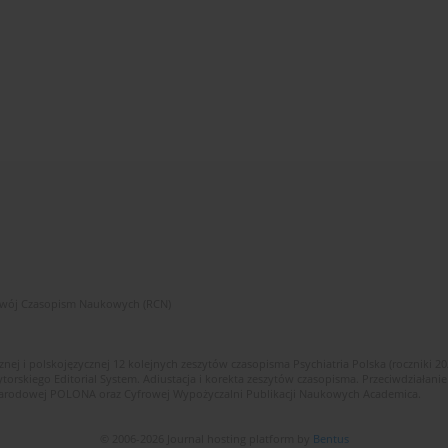
zwój Czasopism Naukowych (RCN)
znej i polskojęzycznej 12 kolejnych zeszytów czasopisma Psychiatria Polska (roczniki 2
skiego Editorial System. Adiustacja i korekta zeszytów czasopisma. Przeciwdziałanie
i Narodowej POLONA oraz Cyfrowej Wypożyczalni Publikacji Naukowych Academica.
© 2006-2026 Journal hosting platform by
Bentus