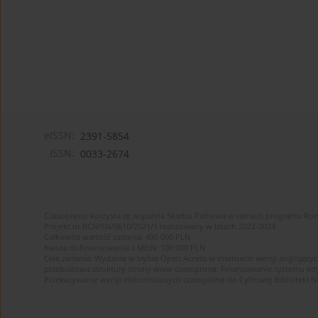
eISSN:
2391-5854
ISSN:
0033-2674
Czasopismo korzysta ze wsparcia Skarbu Państwa w ramach programu Ro
Projekt nr RCN/SN/0610/2021/1 realizowany w latach 2022-2024
Całkowita wartość zadania: 490 000 PLN
Kwota dofinansowania z MEiN: 100 000 PLN
Cele zadania: Wydanie w trybie Open Access w internecie wersji anglojęzyc
przebudowa struktury strony www czasopisma. Finansowanie systemu edytor
Przekazywanie wersji elektronicznych czasopisma do Cyfrowej Bibliotek