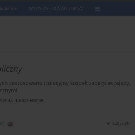
sopiśmie
WYTYCZNE DLA AUTORÓW
liczny
ych zastosowano izolacyjny środek zabezpieczający,
ycznymi
ntoniak
,
Janusz Heitzman
DF)
Statystyki