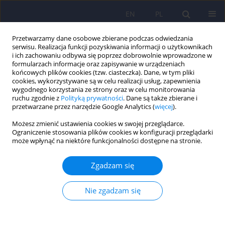
EN
PL
Przetwarzamy dane osobowe zbierane podczas odwiedzania
serwisu. Realizacja funkcji pozyskiwania informacji o użytkownikach
i ich zachowaniu odbywa się poprzez dobrowolnie wprowadzone w
formularzach informacje oraz zapisywanie w urządzeniach
końcowych plików cookies (tzw. ciasteczka). Dane, w tym pliki
cookies, wykorzystywane są w celu realizacji usług, zapewnienia
wygodnego korzystania ze strony oraz w celu monitorowania
ruchu zgodnie z
Polityką prywatności
. Dane są także zbierane i
przetwarzane przez narzędzie Google Analytics (
więcej
).
3/2021 vol. 55
Możesz zmienić ustawienia cookies w swojej przeglądarce.
Ograniczenie stosowania plików cookies w konfiguracji przeglądarki
ARTICLE
może wpłynąć na niektóre funkcjonalności dostępne na stronie.
Występowanie zaburzeń
Zgadzam się
lękowych wśród Polaków w
Nie zgadzam się
dobie pandemii COVID–19