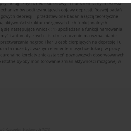
psychologicznych, neuroobrazowych i biochemicznych określa
i mechanizmów podtrzymujących objawy depresji. Rozwój badań
owych depresji – przedstawione badania łączą teoretyczne
yką aktywności struktur mózgowych i ich funkcjonalnych
ają się następujące wnioski: 1) upośledzenie funkcji hamowania
 myśli automatycznych – istotne znaczenie ma wzmacnianie
zetwarzania nagród i kar u osób cierpiących na depresję i u
iedza ta może być ważnym elementem psychoedukacji w pracy
neuronalne korelaty zniekształceń poznawczych obserwowanych
ie istotne byłoby monitorowanie zmian aktywności mózgowej w
zwój Czasopism Naukowych (RCN)