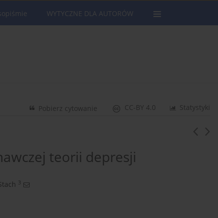
sopiśmie
WYTYCZNE DLA AUTORÓW
CC-BY 4.0
Statystyki
Pobierz cytowanie
awczej teorii depresji
3
Stach