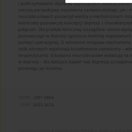
i podtrzymywaniu objawów depresyjnych. Analiza badań 
szerszą perspektywę rozumienia zarówno etiologii, jak 
neuroobrazowych poszerzył wiedzę o mechanizmach mózg
konstrukty poznawczej koncepcji depresji z charakteryst
połączeń. Dla praktyki klinicznej szczególnie istotne wyd
poznawczego w depresji ogranicza kontrolę negatywnych
pamięci operacyjnej; 2) odmienne mózgowe mechanizmy pr
osób zdrowych wyjaśniają kształtowanie samooceny – w
terapeutycznej; 3) badania neuroobrazowe wskazują na 
w depresji – dla dalszych badań nad depresją szczególn
przebiegu jej leczenia.
eISSN:
2391-5854
ISSN:
0033-2674
Czasopismo korzysta ze wsparcia Skarbu Państwa w ramach programu Ro