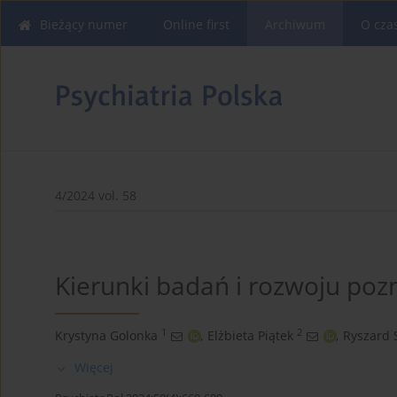
Bieżący numer
Online first
Archiwum
O cza
4/2024 vol. 58
Kierunki badań i rozwoju pozn
1
2
Krystyna Golonka
,
Elżbieta Piątek
,
Ryszard 
Więcej