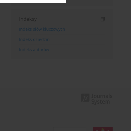
Indeksy
Indeks słów kluczowych
Indeks dziedzin
Indeks autorów