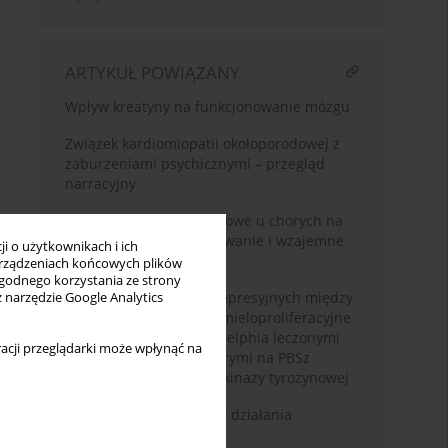
ARTYKUŁ POWIĄZANY
Wpływ kreatyny na funkcjonowanie mózgu
Związek kardiomiopatii okołoporodowej z
zaburzeniami psychicznymi – przegląd
narracyjny
Objawy depresyjne i lękowe u chorych na
celiakię – współwystępowanie i wzajemne
i o użytkownikach i ich
zależności
rządzeniach końcowych plików
wygodnego korzystania ze strony
Porównanie objawów depresyjnych między
z narzędzie Google Analytics
chorymi na nowotwory mieloproliferacyjne
bez chromosomu Philadelphia leczonymi
acji przeglądarki może wpłynąć na
interferonem alfa a chorymi na PBSz
leczonymi inhibitorami kinazy tyrozynowej
Ketamina - mechanizmy działania
przeciwdepresyjnego