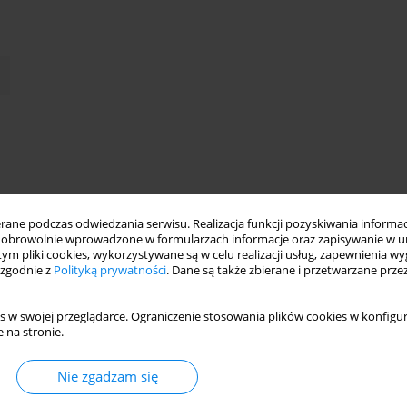
ne podczas odwiedzania serwisu. Realizacja funkcji pozyskiwania informacj
obrowolnie wprowadzone w formularzach informacje oraz zapisywanie w u
 tym pliki cookies, wykorzystywane są w celu realizacji usług, zapewnienia 
 zgodnie z
Polityką prywatności
. Dane są także zbierane i przetwarzane prze
s w swojej przeglądarce. Ograniczenie stosowania plików cookies w konfigur
 na stronie.
awą analizy czynników poznawczych jako istotnych korelatów i
i odnoszące się do depresyjnej triady poznawczej, specyfiki
Nie zgadzam się
nawczym określiły kierunki kolejnych badań nad depresją.
zerza założenia Becka o roli czynników poznawczych w rozwoju