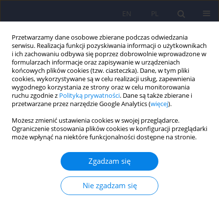
EN
PL
Przetwarzamy dane osobowe zbierane podczas odwiedzania
serwisu. Realizacja funkcji pozyskiwania informacji o użytkownikach
i ich zachowaniu odbywa się poprzez dobrowolnie wprowadzone w
formularzach informacje oraz zapisywanie w urządzeniach
końcowych plików cookies (tzw. ciasteczka). Dane, w tym pliki
cookies, wykorzystywane są w celu realizacji usług, zapewnienia
wygodnego korzystania ze strony oraz w celu monitorowania
ruchu zgodnie z
Polityką prywatności
. Dane są także zbierane i
przetwarzane przez narzędzie Google Analytics (
więcej
).
Autor
Katarzyna Sawicka
Możesz zmienić ustawienia cookies w swojej przeglądarce.
Ograniczenie stosowania plików cookies w konfiguracji przeglądarki
może wpłynąć na niektóre funkcjonalności dostępne na stronie.
Socjodemograficzne korelaty nasilenia stresu i
lęku w grupie pacjentów ze zdiagnozowaną
Zgadzam się
chorobą rozrostową układu krwiotwórczego
Robert Jan Łuczyk
,
Agnieszka Serej
,
Marta Łuczyk
,
Monika Baryła-
Nie zgadzam się
Matejczuk
,
Kamil Sikora
,
Agnieszka Wawryniuk
,
Katarzyna Sawicka
,
Agnieszka Zwolak
Psychiatr Pol 2026;60(2):275-292