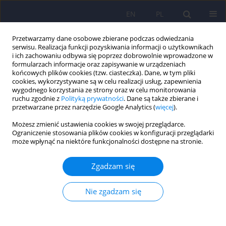
EN
PL
Przetwarzamy dane osobowe zbierane podczas odwiedzania
serwisu. Realizacja funkcji pozyskiwania informacji o użytkownikach
i ich zachowaniu odbywa się poprzez dobrowolnie wprowadzone w
formularzach informacje oraz zapisywanie w urządzeniach
końcowych plików cookies (tzw. ciasteczka). Dane, w tym pliki
cookies, wykorzystywane są w celu realizacji usług, zapewnienia
wygodnego korzystania ze strony oraz w celu monitorowania
ruchu zgodnie z
Polityką prywatności
. Dane są także zbierane i
przetwarzane przez narzędzie Google Analytics (
więcej
).
2/2020 vol. 54
Możesz zmienić ustawienia cookies w swojej przeglądarce.
Ograniczenie stosowania plików cookies w konfiguracji przeglądarki
ARTICLE
może wpłynąć na niektóre funkcjonalności dostępne na stronie.
Mutyzm wybiórczy – opis
Zgadzam się
zaburzenia i etiologia: czy
Nie zgadzam się
wybiórczy brak mowy jest
zaledwie wierzchołkiem góry