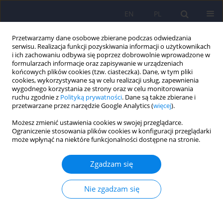
EN
PL
Przetwarzamy dane osobowe zbierane podczas odwiedzania
serwisu. Realizacja funkcji pozyskiwania informacji o użytkownikach
i ich zachowaniu odbywa się poprzez dobrowolnie wprowadzone w
formularzach informacje oraz zapisywanie w urządzeniach
końcowych plików cookies (tzw. ciasteczka). Dane, w tym pliki
cookies, wykorzystywane są w celu realizacji usług, zapewnienia
wygodnego korzystania ze strony oraz w celu monitorowania
ruchu zgodnie z
Polityką prywatności
. Dane są także zbierane i
przetwarzane przez narzędzie Google Analytics (
więcej
).
5/2024 vol. 58
Możesz zmienić ustawienia cookies w swojej przeglądarce.
Ograniczenie stosowania plików cookies w konfiguracji przeglądarki
może wpłynąć na niektóre funkcjonalności dostępne na stronie.
Terapia poznawczo-
Zgadzam się
behawioralna w leczeniu
Nie zgadzam się
zaburzeń lęku separacyjnego u
dzieci – przegląd badań i opis