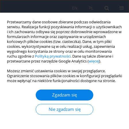
EN
PL
Przetwarzamy dane osobowe zbierane podczas odwiedzania
serwisu. Realizacja funkcji pozyskiwania informacji o użytkownikach
i ich zachowaniu odbywa się poprzez dobrowolnie wprowadzone w
formularzach informacje oraz zapisywanie w urządzeniach
końcowych plików cookies (tzw. ciasteczka). Dane, w tym pliki
cookies, wykorzystywane są w celu realizacji usług, zapewnienia
wygodnego korzystania ze strony oraz w celu monitorowania
ruchu zgodnie z
Polityką prywatności
. Dane są także zbierane i
przetwarzane przez narzędzie Google Analytics (
więcej
).
3/2025 vol. 59
Możesz zmienić ustawienia cookies w swojej przeglądarce.
Ograniczenie stosowania plików cookies w konfiguracji przeglądarki
może wpłynąć na niektóre funkcjonalności dostępne na stronie.
Zaburzenie dwubiegunowe u
Zgadzam się
dzieci, młodzieży i młodych
Nie zgadzam się
dorosłych. Część 2.
Postępowanie terapeutyczne.