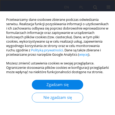
EN
PL
Przetwarzamy dane osobowe zbierane podczas odwiedzania
serwisu. Realizacja funkcji pozyskiwania informacji o użytkownikach
i ich zachowaniu odbywa się poprzez dobrowolnie wprowadzone w
formularzach informacje oraz zapisywanie w urządzeniach
końcowych plików cookies (tzw. ciasteczka). Dane, w tym pliki
cookies, wykorzystywane są w celu realizacji usług, zapewnienia
wygodnego korzystania ze strony oraz w celu monitorowania
ruchu zgodnie z
Polityką prywatności
. Dane są także zbierane i
przetwarzane przez narzędzie Google Analytics (
więcej
).
5/2025 vol. 59
Możesz zmienić ustawienia cookies w swojej przeglądarce.
Ograniczenie stosowania plików cookies w konfiguracji przeglądarki
może wpłynąć na niektóre funkcjonalności dostępne na stronie.
Sumienie emocjonalne u osób z
Zgadzam się
zaburzeniem nastroju
Nie zgadzam się
1
1
Roksana Epa
,
Katarzyna Olszewska-Turek
,
1
1
Anna Rajtar
,
Barbara Bętkowska-Korpała
,