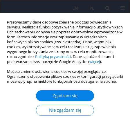
EN
PL
Przetwarzamy dane osobowe zbierane podczas odwiedzania
serwisu. Realizacja funkcji pozyskiwania informacji o użytkownikach
i ich zachowaniu odbywa się poprzez dobrowolnie wprowadzone w
formularzach informacje oraz zapisywanie w urządzeniach
końcowych plików cookies (tzw. ciasteczka). Dane, w tym pliki
cookies, wykorzystywane są w celu realizacji usług, zapewnienia
wygodnego korzystania ze strony oraz w celu monitorowania
ruchu zgodnie z
Polityką prywatności
. Dane są także zbierane i
przetwarzane przez narzędzie Google Analytics (
więcej
).
Dziedzina
Psychoterapia
Możesz zmienić ustawienia cookies w swojej przeglądarce.
Ograniczenie stosowania plików cookies w konfiguracji przeglądarki
PANDAS w czasie post COVID-19: związek z
może wpłynąć na niektóre funkcjonalności dostępne na stronie.
zakażeniem paciorkowcami grupy A i implikacje
dla neuropsychiatrii dziecięcej — przegląd
Zgadzam się
narracyjny.
Nie zgadzam się
Julia Koźlak
,
Lidia Stopyra
,
Marcel Gisel
DOI
:
https://doi.org/10.12740/PP/OnlineFirst/218782
Statystyki