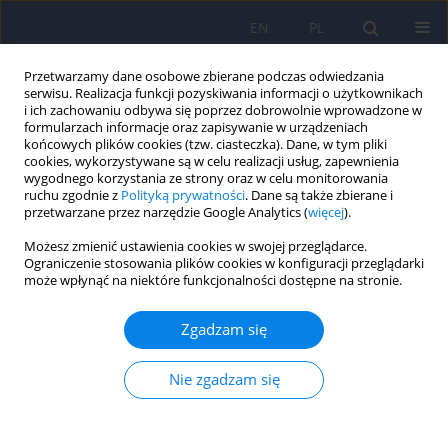
EN
PL
Przetwarzamy dane osobowe zbierane podczas odwiedzania
serwisu. Realizacja funkcji pozyskiwania informacji o użytkownikach
i ich zachowaniu odbywa się poprzez dobrowolnie wprowadzone w
formularzach informacje oraz zapisywanie w urządzeniach
końcowych plików cookies (tzw. ciasteczka). Dane, w tym pliki
cookies, wykorzystywane są w celu realizacji usług, zapewnienia
wygodnego korzystania ze strony oraz w celu monitorowania
ruchu zgodnie z
Polityką prywatności
. Dane są także zbierane i
przetwarzane przez narzędzie Google Analytics (
więcej
).
4/2024 vol. 58
Możesz zmienić ustawienia cookies w swojej przeglądarce.
Ograniczenie stosowania plików cookies w konfiguracji przeglądarki
może wpłynąć na niektóre funkcjonalności dostępne na stronie.
Pojęcie i praktyka psychoterapii
Zgadzam się
w polskiej psychiatrii
Nie zgadzam się
dwudziestolecia
międzywojennego. Część 1