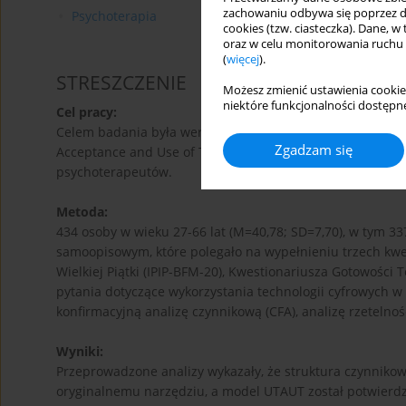
zachowaniu odbywa się poprzez d
Psychoterapia
cookies (tzw. ciasteczka). Dane, w
oraz w celu monitorowania ruchu
(
więcej
).
STRESZCZENIE
Możesz zmienić ustawienia cookie
niektóre funkcjonalności dostępne
Cel pracy:
Celem badania była weryfikacja własności psychometryczn
Zgadzam się
Acceptance and Use of Technology - Therapist version (U
psychoterapeutów.
Metoda:
434 osoby w wieku 27-66 lat (M=40,78; SD=7,70), w tym 3
samoopisowym, które polegało na wypełnieniu trzech kwe
Wielkiej Piątki (IPIP-BFM-20), Kwestionariusza Gotowości T
pytania dotyczące wykorzystania technologii cyfrowych 
konfirmacyjną analizę czynnikową (CFA), analizę rzetelnoś
Wyniki:
Przeprowadzone analizy wykazały, że struktura czynnikow
oryginalnemu narzędziu, a model UTAUT został potwierd