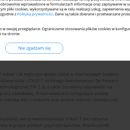
obrowolnie wprowadzone w formularzach informacje oraz zapisywanie w u
 tym pliki cookies, wykorzystywane są w celu realizacji usług, zapewnienia 
 zgodnie z
Polityką prywatności
. Dane są także zbierane i przetwarzane prze
s w swojej przeglądarce. Ograniczenie stosowania plików cookies w konfigur
 na stronie.
ych polskiej adaptacji kwestionariusza The Unified Theory of
Nie zgadzam się
TAUT-T) oraz weryfikacji modelu UTAUT-T w grupie polskich
37 kobiet i 58 mężczyzn wzięło udział w internetowym badaniu
stionariuszy: UTAUT-T, Krótkiego Kwestionariusz Do Pomiaru
echnologicznej (TRI 2.0), a także udzieleniu odpowiedzi na
w pracy zawodowej. Przeprowadzono następujące analizy:
ci metodą alfa Cronbacha oraz analizę trafności teoretycznej.
a polskiej wersji kwestionariusza UTAUT-T jest tożsama
zony w grupie polskich psychoterapeutów. Współczynnik