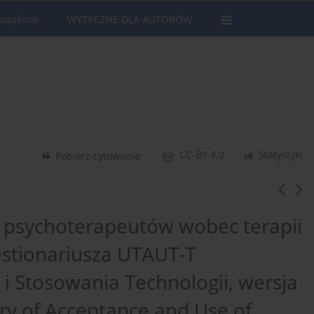
sopiśmie
WYTYCZNE DLA AUTORÓW
CC-BY 4.0
Statystyki
Pobierz cytowanie
h psychoterapeutów wobec terapii
estionariusza UTAUT-T
 i Stosowania Technologii, wersja
ry of Acceptance and Use of