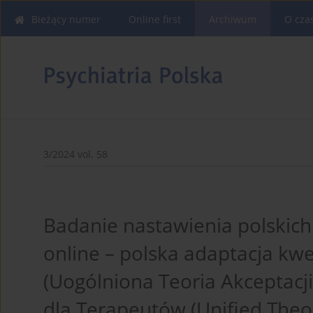
Bieżący numer
Online first
Archiwum
O cza
3/2024 vol. 58
Badanie nastawienia polskic
online – polska adaptacja kw
(Uogólniona Teoria Akceptacji
dla Terapeutów (Unified Theo