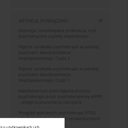
ARTYKUŁ POWIĄZANY
Depresja i nieefektywna prokreacja, czyli
psychiatryczne aspekty niepłodności
Pojęcie i praktyka psychoterapii w polskiej
psychiatrii dwudziestolecia
międzywojennego. Część 2
Pojęcie i praktyka psychoterapii w polskiej
psychiatrii dwudziestolecia
międzywojennego. Część 1
Kwestionariusz postrzegania procesu
psychoterapii przez psychoterapeutę (KPPP)
– wstępna prezentacja narzędzia
Przegląd wybranych psychoterapii PTSD,
ich skuteczności i zaleceń terapeutycznych
w terapii osób dorosłych
i o użytkownikach i ich