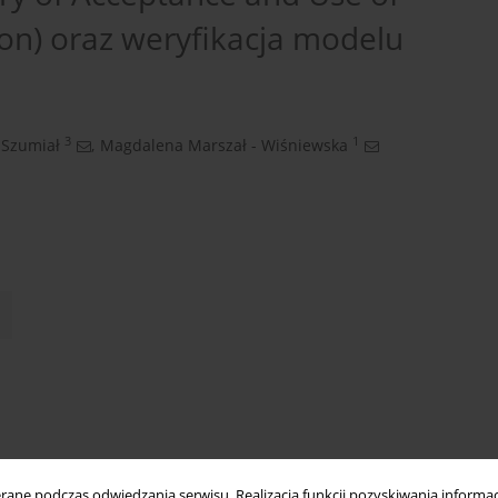
ion) oraz weryfikacja modelu
3
1
Szumiał
,
Magdalena Marszał - Wiśniewska
ne podczas odwiedzania serwisu. Realizacja funkcji pozyskiwania informacj