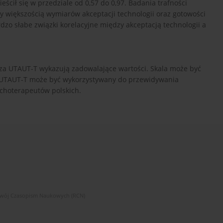
ścił się w przedziale od 0,57 do 0,97. Badania trafności
y większością wymiarów akceptacji technologii oraz gotowości
o słabe związki korelacyjne między akceptacją technologii a
sza UTAUT-T wykazują zadowalające wartości. Skala może być
 UTAUT-T może być wykorzystywany do przewidywania
ychoterapeutów polskich.
zwój Czasopism Naukowych (RCN)