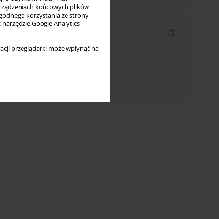
rządzeniach końcowych plików
wygodnego korzystania ze strony
z narzędzie Google Analytics
Indeksy
Indeks słów kluczowych
acji przeglądarki może wpłynąć na
Indeks dziedzin
Indeks autorów