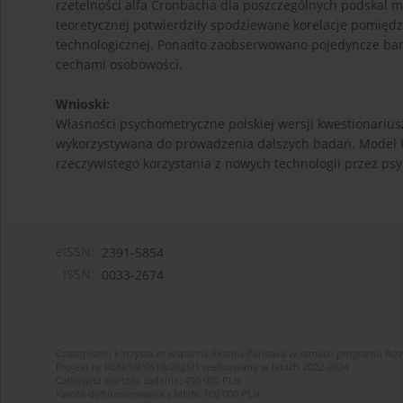
rzetelności alfa Cronbacha dla poszczególnych podskal mie
teoretycznej potwierdziły spodziewane korelacje pomiędz
technologicznej. Ponadto zaobserwowano pojedyncze bardz
cechami osobowości.
Wnioski:
Własności psychometryczne polskiej wersji kwestionariu
wykorzystywana do prowadzenia dalszych badań. Model
rzeczywistego korzystania z nowych technologii przez ps
eISSN:
2391-5854
ISSN:
0033-2674
Czasopismo korzysta ze wsparcia Skarbu Państwa w ramach programu Ro
Projekt nr RCN/SN/0610/2021/1 realizowany w latach 2022-2024
Całkowita wartość zadania: 490 000 PLN
Kwota dofinansowania z MEiN: 100 000 PLN