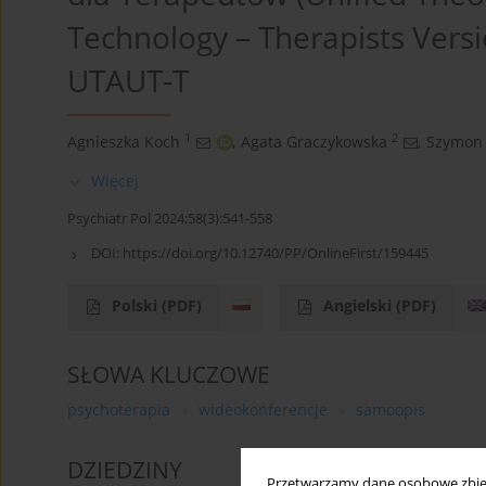
Technology – Therapists Vers
UTAUT-T
1
2
Agnieszka Koch
,
Agata Graczykowska
,
Szymon 
Więcej
Psychiatr Pol 2024;58(3):541-558
DOI:
https://doi.org/10.12740/PP/OnlineFirst/159445
Polski
(PDF)
Angielski
(PDF)
SŁOWA KLUCZOWE
psychoterapia
wideokonferencje
samoopis
DZIEDZINY
Przetwarzamy dane osobowe zbiera