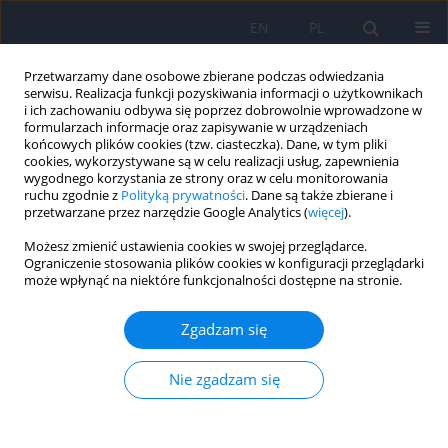
EN
PL
Przetwarzamy dane osobowe zbierane podczas odwiedzania
serwisu. Realizacja funkcji pozyskiwania informacji o użytkownikach
i ich zachowaniu odbywa się poprzez dobrowolnie wprowadzone w
formularzach informacje oraz zapisywanie w urządzeniach
końcowych plików cookies (tzw. ciasteczka). Dane, w tym pliki
cookies, wykorzystywane są w celu realizacji usług, zapewnienia
wygodnego korzystania ze strony oraz w celu monitorowania
ruchu zgodnie z
Polityką prywatności
. Dane są także zbierane i
przetwarzane przez narzędzie Google Analytics (
więcej
).
2/2016 vol. 50
Możesz zmienić ustawienia cookies w swojej przeglądarce.
Ograniczenie stosowania plików cookies w konfiguracji przeglądarki
ARTICLE
może wpłynąć na niektóre funkcjonalności dostępne na stronie.
Elektywne cięcie cesarskie ze
Zgadzam się
wskazań psychiatrycznych –
Nie zgadzam się
analiza zjawiska, opis dwóch
przypadków oraz rekomendacje