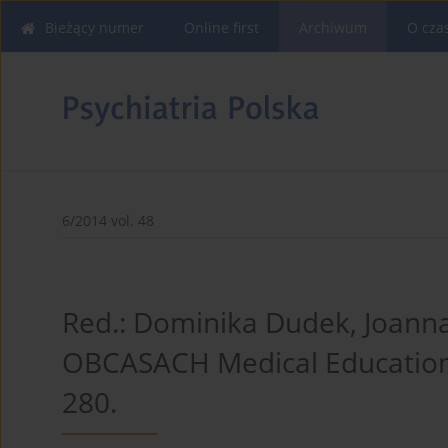
Bieżący numer
Online first
Archiwum
O cza
6/2014 vol. 48
Red.: Dominika Dudek, Joan
OBCASACH Medical Education S
280.