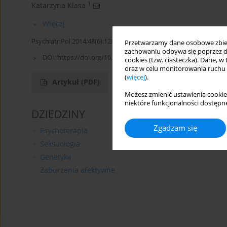
1
Katarzyna Klasa
Więcej
Psychiatr Pol 2014;48(6):1287-1288
Przetwarzamy dane osobowe zbiera
zachowaniu odbywa się poprzez d
DOI:
https://doi.org/10.12740/PP/37473
cookies (tzw. ciasteczka). Dane, w
oraz w celu monitorowania ruchu
(
więcej
).
Artykuł
(PDF)
Możesz zmienić ustawienia cookie
niektóre funkcjonalności dostępne
DZIEDZINY
Zgadzam się
Psychoterapia
Seksuologia
Genetyka
Zaburzenia afektywne