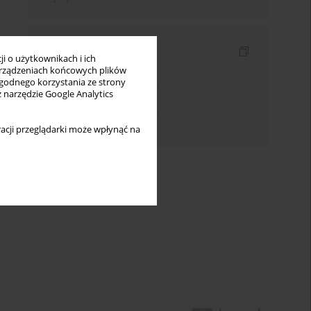
Indeksy
i o użytkownikach i ich
rządzeniach końcowych plików
Indeks słów kluczowych
wygodnego korzystania ze strony
z narzędzie Google Analytics
Indeks dziedzin
Indeks autorów
acji przeglądarki może wpłynąć na