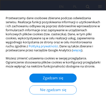
EN
PL
Przetwarzamy dane osobowe zbierane podczas odwiedzania
serwisu. Realizacja funkcji pozyskiwania informacji o użytkownikach
i ich zachowaniu odbywa się poprzez dobrowolnie wprowadzone w
formularzach informacje oraz zapisywanie w urządzeniach
końcowych plików cookies (tzw. ciasteczka). Dane, w tym pliki
cookies, wykorzystywane są w celu realizacji usług, zapewnienia
wygodnego korzystania ze strony oraz w celu monitorowania
ruchu zgodnie z
Polityką prywatności
. Dane są także zbierane i
przetwarzane przez narzędzie Google Analytics (
więcej
).
5/2015 vol. 49
Możesz zmienić ustawienia cookies w swojej przeglądarce.
Ograniczenie stosowania plików cookies w konfiguracji przeglądarki
ARTICLE
może wpłynąć na niektóre funkcjonalności dostępne na stronie.
Akceptacja choroby i
Zgadzam się
postrzeganie czasu u osób
Nie zgadzam się
leczonych immunomodulacyjnie
z rzutowo-remisyjną postacią