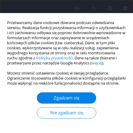
EN
PL
Przetwarzamy dane osobowe zbierane podczas odwiedzania
serwisu. Realizacja funkcji pozyskiwania informacji o użytkownikach
i ich zachowaniu odbywa się poprzez dobrowolnie wprowadzone w
formularzach informacje oraz zapisywanie w urządzeniach
końcowych plików cookies (tzw. ciasteczka). Dane, w tym pliki
cookies, wykorzystywane są w celu realizacji usług, zapewnienia
wygodnego korzystania ze strony oraz w celu monitorowania
ruchu zgodnie z
Polityką prywatności
. Dane są także zbierane i
przetwarzane przez narzędzie Google Analytics (
więcej
).
4/2021 vol. 55
Możesz zmienić ustawienia cookies w swojej przeglądarce.
Ograniczenie stosowania plików cookies w konfiguracji przeglądarki
ARTICLE
może wpłynąć na niektóre funkcjonalności dostępne na stronie.
Heterogeniczność profili
Zgadzam się
poznawczych uczniów z
Nie zgadzam się
inteligencją niższą niż
przeciętna