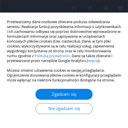
EN
PL
Przetwarzamy dane osobowe zbierane podczas odwiedzania
serwisu. Realizacja funkcji pozyskiwania informacji o użytkownikach
i ich zachowaniu odbywa się poprzez dobrowolnie wprowadzone w
formularzach informacje oraz zapisywanie w urządzeniach
końcowych plików cookies (tzw. ciasteczka). Dane, w tym pliki
cookies, wykorzystywane są w celu realizacji usług, zapewnienia
wygodnego korzystania ze strony oraz w celu monitorowania
ruchu zgodnie z
Polityką prywatności
. Dane są także zbierane i
przetwarzane przez narzędzie Google Analytics (
więcej
).
Autor
Olga Kacalska-Janssen
Możesz zmienić ustawienia cookies w swojej przeglądarce.
Ograniczenie stosowania plików cookies w konfiguracji przeglądarki
może wpłynąć na niektóre funkcjonalności dostępne na stronie.
Funkcjonowanie psychiczne pacjentek z
poszczególnymi fenotypami zespołu
Zgadzam się
policystycznych jajników (PCOS) - analiza stylów
przywiązania i mechanizmów radzenia sobie ze
Nie zgadzam się
stresem
Witold Urban
,
Dominika Dudek
,
Katarzyna Klasa
,
Jerzy A. Sobański
,
Olga Kacalska-Janssen
,
Robert Jach
,
Michał Mielimąka