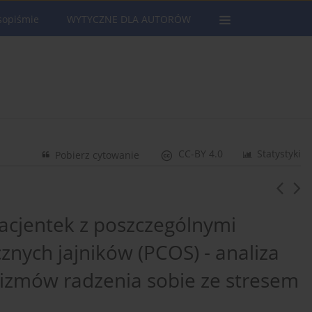
sopiśmie
WYTYCZNE DLA AUTORÓW
CC-BY 4.0
Statystyki
Pobierz cytowanie
acjentek z poszczególnymi
znych jajników (PCOS) - analiza
nizmów radzenia sobie ze stresem