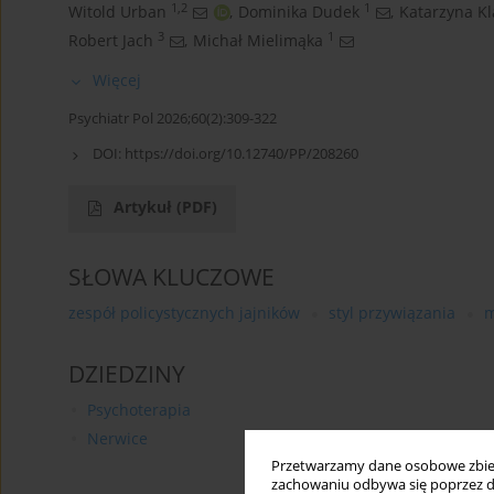
1,2
1
Witold Urban
,
Dominika Dudek
,
Katarzyna Kl
3
1
Robert Jach
,
Michał Mielimąka
Więcej
Psychiatr Pol 2026;60(2):309-322
DOI:
https://doi.org/10.12740/PP/208260
Artykuł
(PDF)
SŁOWA KLUCZOWE
zespół policystycznych jajników
styl przywiązania
m
DZIEDZINY
Psychoterapia
Nerwice
Przetwarzamy dane osobowe zbiera
zachowaniu odbywa się poprzez d