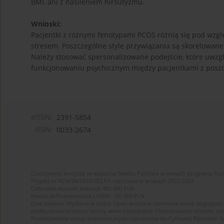
BMI, ani z nasileniem hirsutyzmu.
Wnioski:
Pacjentki z różnymi fenotypami PCOS różnią się pod wzgl
stresem. Poszczególne style przywiązania są skorelowan
Należy stosować spersonalizowane podejście, które uwzgl
funkcjonowaniu psychicznym między pacjentkami z posz
eISSN:
2391-5854
ISSN:
0033-2674
Czasopismo korzysta ze wsparcia Skarbu Państwa w ramach programu Ro
Projekt nr RCN/SN/0610/2021/1 realizowany w latach 2022-2024
Całkowita wartość zadania: 490 000 PLN
Kwota dofinansowania z MEiN: 100 000 PLN
Cele zadania: Wydanie w trybie Open Access w internecie wersji anglojęzyc
przebudowa struktury strony www czasopisma. Finansowanie systemu edytor
Przekazywanie wersji elektronicznych czasopisma do Cyfrowej Bibliotek