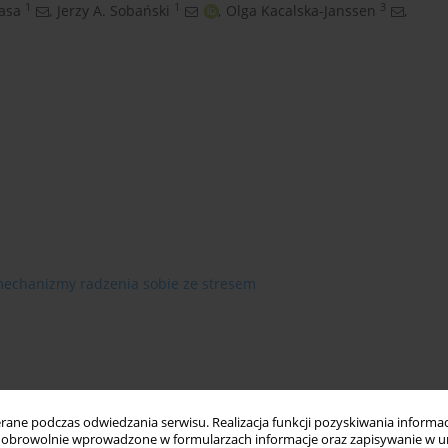
1
1
3
asa
,
Jerzy A. Sobański
,
Olga Kacalska-Janssen
,
echanizmy radzenia sobie ze stresem
ne podczas odwiedzania serwisu. Realizacja funkcji pozyskiwania informacj
obrowolnie wprowadzone w formularzach informacje oraz zapisywanie w u