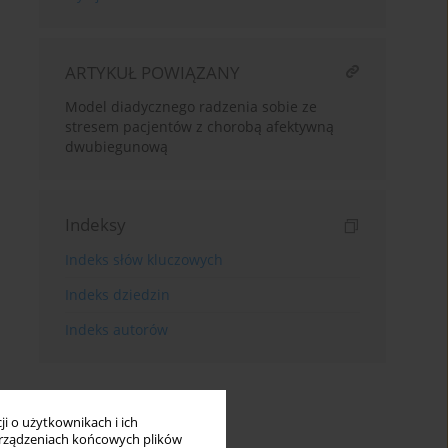
ARTYKUŁ POWIĄZANY
Model diadycznego radzenia sobie ze
stresem pacjentów z chorobą afektywną
dwubiegunową
Indeksy
Indeks słów kluczowych
Indeks dziedzin
Indeks autorów
i o użytkownikach i ich
rządzeniach końcowych plików