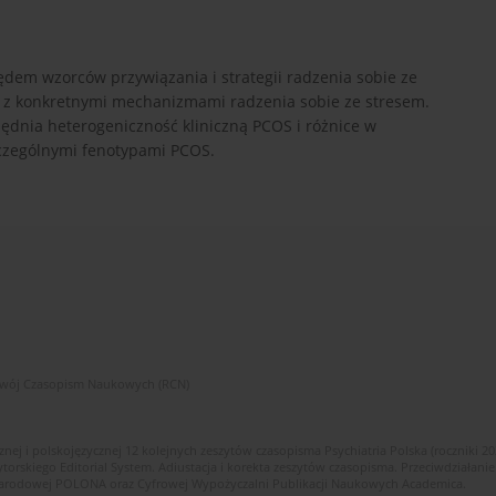
ędem wzorców przywiązania i strategii radzenia sobie ze
e z konkretnymi mechanizmami radzenia sobie ze stresem.
ędnia heterogeniczność kliniczną PCOS i różnice w
czególnymi fenotypami PCOS.
zwój Czasopism Naukowych (RCN)
znej i polskojęzycznej 12 kolejnych zeszytów czasopisma Psychiatria Polska (roczniki 2
skiego Editorial System. Adiustacja i korekta zeszytów czasopisma. Przeciwdziałanie
i Narodowej POLONA oraz Cyfrowej Wypożyczalni Publikacji Naukowych Academica.