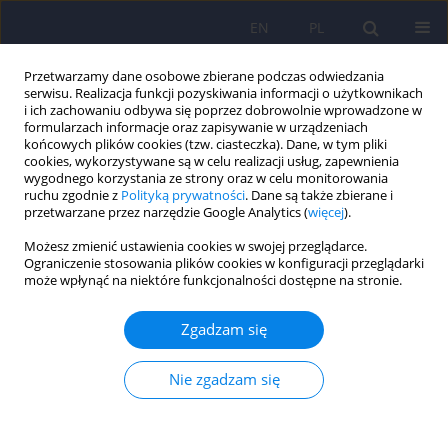
EN
PL
Przetwarzamy dane osobowe zbierane podczas odwiedzania
serwisu. Realizacja funkcji pozyskiwania informacji o użytkownikach
i ich zachowaniu odbywa się poprzez dobrowolnie wprowadzone w
formularzach informacje oraz zapisywanie w urządzeniach
końcowych plików cookies (tzw. ciasteczka). Dane, w tym pliki
cookies, wykorzystywane są w celu realizacji usług, zapewnienia
wygodnego korzystania ze strony oraz w celu monitorowania
ruchu zgodnie z
Polityką prywatności
. Dane są także zbierane i
przetwarzane przez narzędzie Google Analytics (
więcej
).
6/2024 vol. 58
Możesz zmienić ustawienia cookies w swojej przeglądarce.
Ograniczenie stosowania plików cookies w konfiguracji przeglądarki
może wpłynąć na niektóre funkcjonalności dostępne na stronie.
Złożoność i niespójność
Zgadzam się
autonarracji a samoocena i
Nie zgadzam się
spostrzegane wsparcie
społeczne u osób zdrowych i