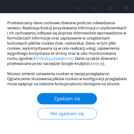
EN
PL
Przetwarzamy dane osobowe zbierane podczas odwiedzania
serwisu. Realizacja funkcji pozyskiwania informacji o użytkownikach
i ich zachowaniu odbywa się poprzez dobrowolnie wprowadzone w
formularzach informacje oraz zapisywanie w urządzeniach
końcowych plików cookies (tzw. ciasteczka). Dane, w tym pliki
cookies, wykorzystywane są w celu realizacji usług, zapewnienia
wygodnego korzystania ze strony oraz w celu monitorowania
ruchu zgodnie z
Polityką prywatności
. Dane są także zbierane i
przetwarzane przez narzędzie Google Analytics (
więcej
).
6/2024 vol. 58
Możesz zmienić ustawienia cookies w swojej przeglądarce.
Ograniczenie stosowania plików cookies w konfiguracji przeglądarki
może wpłynąć na niektóre funkcjonalności dostępne na stronie.
Pierwszorazowy epizod
Zgadzam się
psychotyczny wymagający
Nie zgadzam się
leczenia elektrowstrząsami w
następstwie infekcji SARS-CoV-2