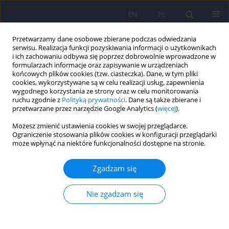
EN
PL
Przetwarzamy dane osobowe zbierane podczas odwiedzania
serwisu. Realizacja funkcji pozyskiwania informacji o użytkownikach
i ich zachowaniu odbywa się poprzez dobrowolnie wprowadzone w
formularzach informacje oraz zapisywanie w urządzeniach
końcowych plików cookies (tzw. ciasteczka). Dane, w tym pliki
cookies, wykorzystywane są w celu realizacji usług, zapewnienia
wygodnego korzystania ze strony oraz w celu monitorowania
ruchu zgodnie z
Polityką prywatności
. Dane są także zbierane i
przetwarzane przez narzędzie Google Analytics (
więcej
).
1/2018 vol. 52
Możesz zmienić ustawienia cookies w swojej przeglądarce.
Ograniczenie stosowania plików cookies w konfiguracji przeglądarki
może wpłynąć na niektóre funkcjonalności dostępne na stronie.
Zmiany w zakresie siły ego u
Zgadzam się
pacjentów z zaburzeniami
Nie zgadzam się
nerwicowymi i zaburzeniami
osobowości leczonych