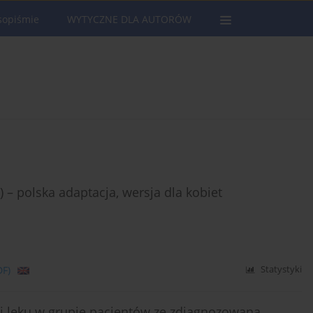
sopiśmie
WYTYCZNE DLA AUTORÓW
– polska adaptacja, wersja dla kobiet
DF)
Statystyki
 i lęku w grupie pacjentów ze zdiagnozowaną