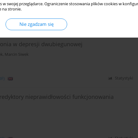
asz Wieczorek
,
Anna Jabłońska
,
Marta Anczewska
s w swojej przeglądarce. Ograniczenie stosowania plików cookies w konfigur
 na stronie.
Nie zgadzam się
DF)
Statystyki
donia w depresji dwubiegunowej
ek
,
Marcin Siwek
DF)
Statystyki
redyktory nieprawidłowości funkcjonowania