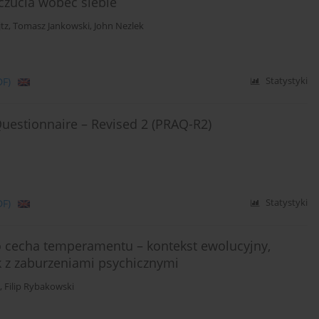
łczucia wobec siebie
jtz
,
Tomasz Jankowski
,
John Nezlek
DF)
Statystyki
uestionnaire – Revised 2 (PRAQ-R2)
DF)
Statystyki
o cecha temperamentu – kontekst ewolucyjny,
k z zaburzeniami psychicznymi
,
Filip Rybakowski