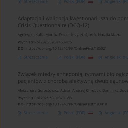
Streszczenie
Polski
(PDF)
Angielski
(P
Adaptacja i walidacja kwestionariusza do pom
Crisis Questionnaire (DCQ-12)
Agnieszka Kulik
,
Monika Dacka
,
Krzysztof Jurek
,
Natalia Mazur
Psychiatr Pol 2025;59(3):463-476
DOI
:
https://doi.org/10.12740/PP/OnlineFirst/186921
Streszczenie
Polski
(PDF)
Angielski
(P
Związek między anhedonią, rytmami biologicz
pacjentów z chorobą afektywną dwubiegunow
Aleksandra Gorostowicz
,
Adrian Andrzej Chrobak
,
Dominika Dud
Psychiatr Pol 2025;59(3):373-388
DOI
:
https://doi.org/10.12740/PP/OnlineFirst/183418
Streszczenie
Polski
(PDF)
Angielski
(P