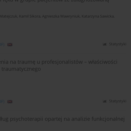
-Matejczuk
,
Kamil Sikora
,
Agnieszka Wawryniuk
,
Katarzyna Sawicka
,
DF)
Statystyki
ia na traumę u profesjonalistów – właściwości
u traumatycznego
DF)
Statystyki
ług psychoterapii opartej na analizie funkcjonalnej