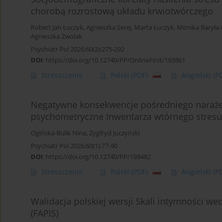
chorobą rozrostową układu krwiotwórczego
Robert Jan Łuczyk
,
Agnieszka Serej
,
Marta Łuczyk
,
Monika Baryła
Agnieszka Zwolak
Psychiatr Pol 2026;60(2):275-292
DOI
:
https://doi.org/10.12740/PP/OnlineFirst/193861
Streszczenie
Polski
(PDF)
Angielski
(P
Negatywne konsekwencje pośredniego narażen
psychometryczne Inwentarza wtórnego stres
Ogińska-Bulik Nina
,
Zygfryd Juczyński
Psychiatr Pol 2026;60(1):77-90
DOI
:
https://doi.org/10.12740/PP/199482
Streszczenie
Polski
(PDF)
Angielski
(P
Walidacja polskiej wersji Skali intymności wed
(FAPIS)