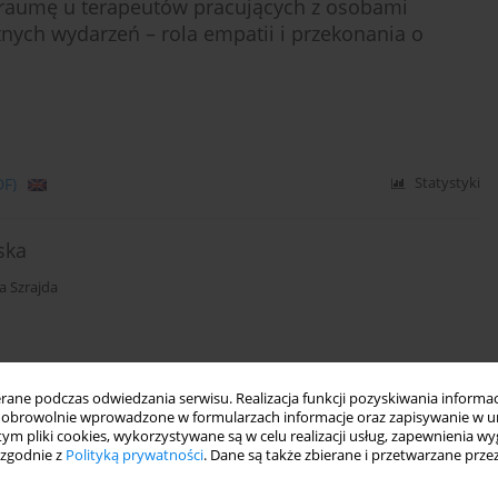
traumę u terapeutów pracujących z osobami
nych wydarzeń – rola empatii i przekonania o
DF)
Statystyki
ska
a Szrajda
DF)
Statystyki
ne podczas odwiedzania serwisu. Realizacja funkcji pozyskiwania informacj
obrowolnie wprowadzone w formularzach informacje oraz zapisywanie w u
 tym pliki cookies, wykorzystywane są w celu realizacji usług, zapewnienia 
owej Skali Oceny Ryzyka Samobójstwa z
 zgodnie z
Polityką prywatności
. Dane są także zbierane i przetwarzane prze