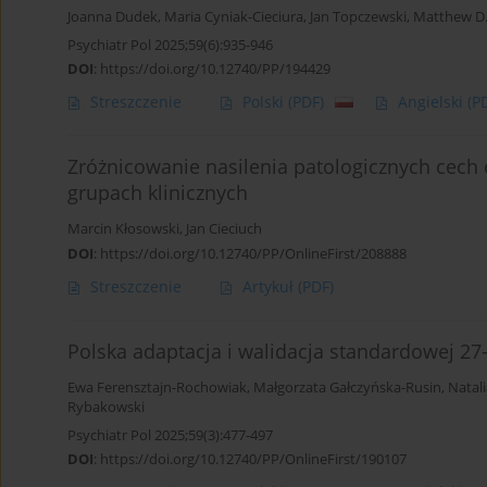
Joanna Dudek
,
Maria Cyniak-Cieciura
,
Jan Topczewski
,
Matthew D.
Psychiatr Pol 2025;59(6):935-946
DOI
:
https://doi.org/10.12740/PP/194429
Streszczenie
Polski
(PDF)
Angielski
(P
Zróżnicowanie nasilenia patologicznych cech
grupach klinicznych
Marcin Kłosowski
,
Jan Cieciuch
DOI
:
https://doi.org/10.12740/PP/OnlineFirst/208888
Streszczenie
Artykuł
(PDF)
Polska adaptacja i walidacja standardowej 27
Ewa Ferensztajn-Rochowiak
,
Małgorzata Gałczyńska-Rusin
,
Natal
Rybakowski
Psychiatr Pol 2025;59(3):477-497
DOI
:
https://doi.org/10.12740/PP/OnlineFirst/190107