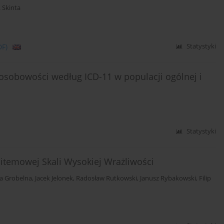
 Skinta
DF)
Statystyki
 osobowości według ICD-11 w populacji ogólnej i
Statystyki
-itemowej Skali Wysokiej Wrażliwości
ia Grobelna
,
Jacek Jelonek
,
Radosław Rutkowski
,
Janusz Rybakowski
,
Filip