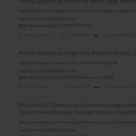
Polska adaptacja skróconej wersji Skali wspó
Paweł Holas
,
Juliana Szewczuk
,
Marzena Rusanowska
,
Izabela Kre
Psychiatr Pol 2024;58(4):637-651
DOI
:
https://doi.org/10.12740/PP/172115
Streszczenie
Polski
(PDF)
Angielski
(P
Polska adaptacja Pregnancy-Related Anxiety Q
Agata Mikolajkow
,
Tomasz Fuchs
,
Krzysztof Małyszczak
Psychiatr Pol 2024;58(3):519-528
DOI
:
https://doi.org/10.12740/PP/OnlineFirst/156324
Streszczenie
Polski
(PDF)
Angielski
(P
Wrażliwość Przetwarzania Sensorycznego jak
społeczno-kulturowy, biologiczny oraz związe
Ewa Kurczewska
,
Ewa Ferensztajn-Rochowiak
,
Janusz Rybakowski
Psychiatr Pol 2024;58(2):249-264