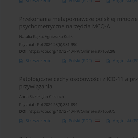
Streszczenie
Polski
(PDF)
Angielski
(P
Przekonania metapoznawcze polskiej młodzież
psychometryczne narzędzia MCQ-A
Natalia Kajka
,
Agnieszka Kulik
Psychiatr Pol 2024;58(6):981-996
DOI
:
https://doi.org/10.12740/PP/OnlineFirst/168298
Streszczenie
Polski
(PDF)
Angielski
(P
Patologiczne cechy osobowości z ICD-11 a p
przywiązania
Anna Siczek
,
Jan Cieciuch
Psychiatr Pol 2024;58(5):881-894
DOI
:
https://doi.org/10.12740/PP/OnlineFirst/165975
Streszczenie
Polski
(PDF)
Angielski
(P