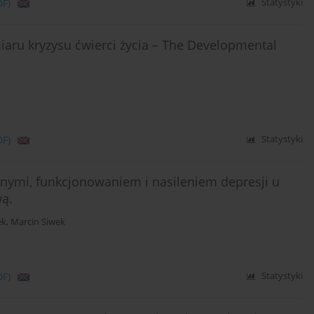
DF)
Statystyki
iaru kryzysu ćwierci życia – The Developmental
DF)
Statystyki
nymi, funkcjonowaniem i nasileniem depresji u
ą.
ek
,
Marcin Siwek
DF)
Statystyki