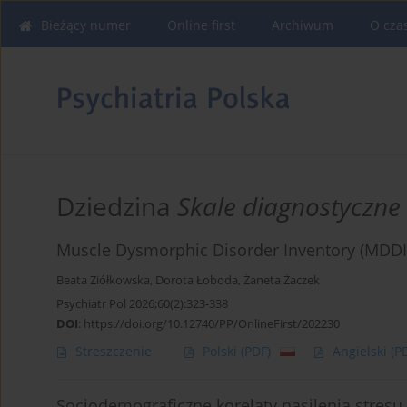
Bieżący numer
Online first
Archiwum
O cza
Dziedzina
Skale diagnostyczne
Muscle Dysmorphic Disorder Inventory (MDDI) 
Beata Ziółkowska
,
Dorota Łoboda
,
Żaneta Żaczek
Psychiatr Pol 2026;60(2):323-338
DOI
:
https://doi.org/10.12740/PP/OnlineFirst/202230
Streszczenie
Polski
(PDF)
Angielski
(P
Socjodemograficzne korelaty nasilenia stresu