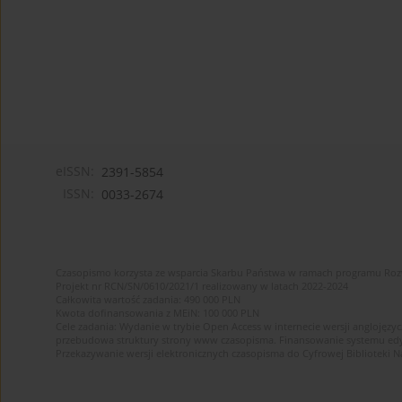
eISSN:
2391-5854
ISSN:
0033-2674
Czasopismo korzysta ze wsparcia Skarbu Państwa w ramach programu Ro
Projekt nr RCN/SN/0610/2021/1 realizowany w latach 2022-2024
Całkowita wartość zadania: 490 000 PLN
Kwota dofinansowania z MEiN: 100 000 PLN
Cele zadania: Wydanie w trybie Open Access w internecie wersji anglojęzyc
przebudowa struktury strony www czasopisma. Finansowanie systemu edytor
Przekazywanie wersji elektronicznych czasopisma do Cyfrowej Bibliotek