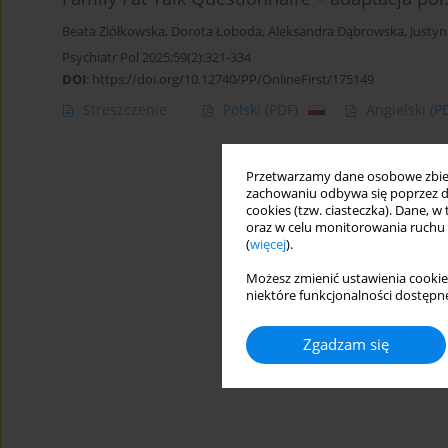
Beata Ziółkowska
,
Dorota Łoboda
,
Aleksandra Dąbrowska
,
Justyn
Psychiatr Pol 2025;59(2):321-334
DOI
:
https://doi.org/10.12740/PP/OnlineFirst/175149
Streszczenie
Polski
(PDF)
Angielski
(P
Przetwarzamy dane osobowe zbiera
zachowaniu odbywa się poprzez d
cookies (tzw. ciasteczka). Dane, w
oraz w celu monitorowania ruchu
(
więcej
).
Możesz zmienić ustawienia cookie
niektóre funkcjonalności dostępne
Zgadzam się