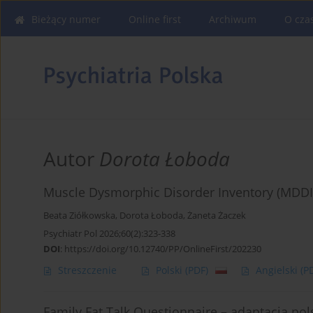
Bieżący numer
Online first
Archiwum
O cza
Autor
Dorota Łoboda
Muscle Dysmorphic Disorder Inventory (MDDI) 
Beata Ziółkowska
,
Dorota Łoboda
,
Żaneta Żaczek
Psychiatr Pol 2026;60(2):323-338
DOI
:
https://doi.org/10.12740/PP/OnlineFirst/202230
Streszczenie
Polski
(PDF)
Angielski
(P
Family Fat Talk Questionnaire – adaptacja pol