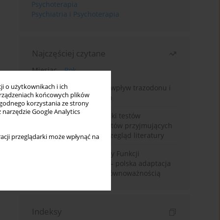
Psychoterapia
Psychiatria i Psychoterapia
Najczęściej czytane
Miesiąc
Rok
i o użytkownikach i ich
Leczenie bezsenności – wpływ trazodonu i
rządzeniach końcowych plików
leków nasennych na sen
wygodnego korzystania ze strony
z narzędzie Google Analytics
Fałszywie dodatnie wyniki testów
narkotykowych u pacjentów przyjmujących
leki psychotropowe – przegląd literatury
acji przeglądarki może wpłynąć na
Montrealska Skala Oceny Funkcji
Poznawczych MoCA 7.2.– polska adaptacja
metody i badania nad równoważnością
Indeksy