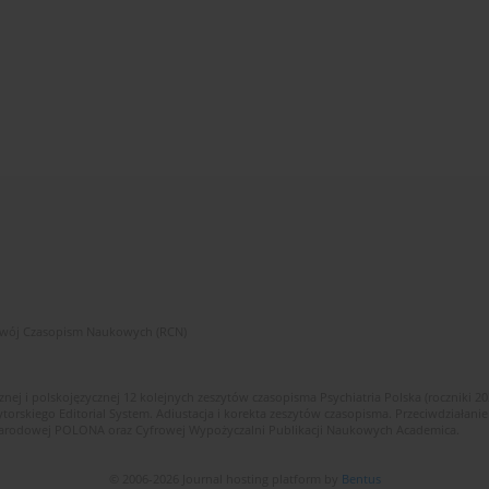
zwój Czasopism Naukowych (RCN)
znej i polskojęzycznej 12 kolejnych zeszytów czasopisma Psychiatria Polska (roczniki 2
skiego Editorial System. Adiustacja i korekta zeszytów czasopisma. Przeciwdziałanie
i Narodowej POLONA oraz Cyfrowej Wypożyczalni Publikacji Naukowych Academica.
© 2006-2026 Journal hosting platform by
Bentus