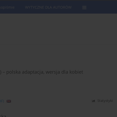
sopiśmie
WYTYCZNE DLA AUTORÓW
– polska adaptacja, wersja dla kobiet
DF)
Statystyki
ska