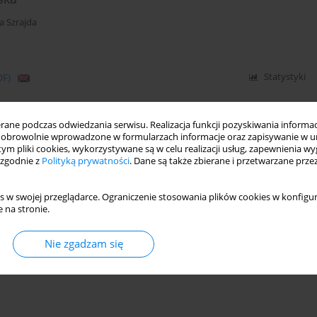
a Szrajda
DF)
Statystyki
ne podczas odwiedzania serwisu. Realizacja funkcji pozyskiwania informacj
obrowolnie wprowadzone w formularzach informacje oraz zapisywanie w u
 tym pliki cookies, wykorzystywane są w celu realizacji usług, zapewnienia 
 zgodnie z
Polityką prywatności
. Dane są także zbierane i przetwarzane prze
s w swojej przeglądarce. Ograniczenie stosowania plików cookies w konfigur
 na stronie.
Nie zgadzam się