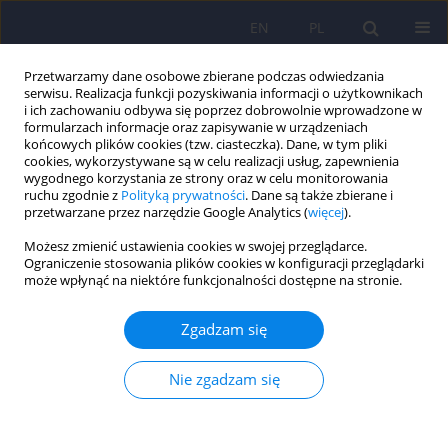
EN
PL
Przetwarzamy dane osobowe zbierane podczas odwiedzania
serwisu. Realizacja funkcji pozyskiwania informacji o użytkownikach
i ich zachowaniu odbywa się poprzez dobrowolnie wprowadzone w
formularzach informacje oraz zapisywanie w urządzeniach
końcowych plików cookies (tzw. ciasteczka). Dane, w tym pliki
cookies, wykorzystywane są w celu realizacji usług, zapewnienia
wygodnego korzystania ze strony oraz w celu monitorowania
ruchu zgodnie z
Polityką prywatności
. Dane są także zbierane i
przetwarzane przez narzędzie Google Analytics (
więcej
).
6/2016 vol. 50
Możesz zmienić ustawienia cookies w swojej przeglądarce.
Ograniczenie stosowania plików cookies w konfiguracji przeglądarki
ARTICLE
może wpłynąć na niektóre funkcjonalności dostępne na stronie.
Ocena depresyjności w
Zgadzam się
populacji. Psychometryczna
Nie zgadzam się
ocena polskiej wersji skali CESD-
R