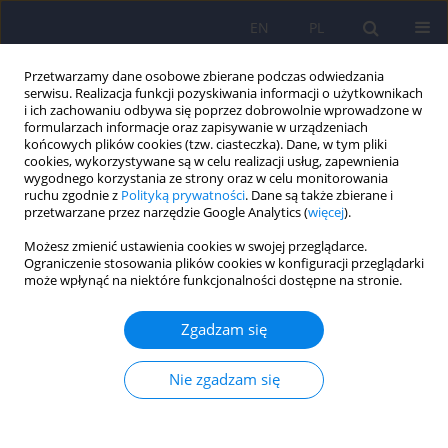
EN
PL
Przetwarzamy dane osobowe zbierane podczas odwiedzania
serwisu. Realizacja funkcji pozyskiwania informacji o użytkownikach
i ich zachowaniu odbywa się poprzez dobrowolnie wprowadzone w
formularzach informacje oraz zapisywanie w urządzeniach
końcowych plików cookies (tzw. ciasteczka). Dane, w tym pliki
cookies, wykorzystywane są w celu realizacji usług, zapewnienia
wygodnego korzystania ze strony oraz w celu monitorowania
ruchu zgodnie z
Polityką prywatności
. Dane są także zbierane i
przetwarzane przez narzędzie Google Analytics (
więcej
).
3/2023 vol. 57
Możesz zmienić ustawienia cookies w swojej przeglądarce.
Ograniczenie stosowania plików cookies w konfiguracji przeglądarki
może wpłynąć na niektóre funkcjonalności dostępne na stronie.
Właściwości psychometryczne
Zgadzam się
polskiej wersji Listy Zaburzeń
Nie zgadzam się
po Stresie Traumatycznym
według DSM-5 – PCL-5