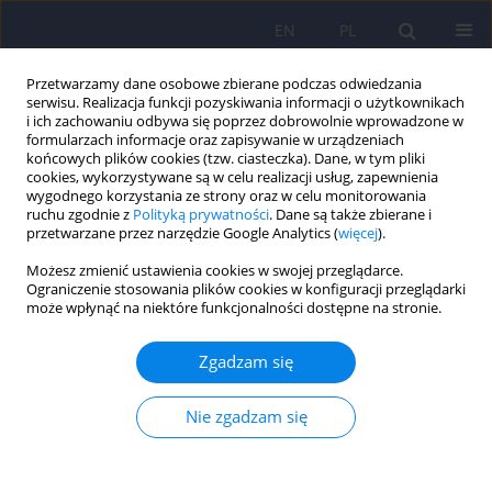
EN
PL
Przetwarzamy dane osobowe zbierane podczas odwiedzania
serwisu. Realizacja funkcji pozyskiwania informacji o użytkownikach
i ich zachowaniu odbywa się poprzez dobrowolnie wprowadzone w
formularzach informacje oraz zapisywanie w urządzeniach
końcowych plików cookies (tzw. ciasteczka). Dane, w tym pliki
cookies, wykorzystywane są w celu realizacji usług, zapewnienia
wygodnego korzystania ze strony oraz w celu monitorowania
ruchu zgodnie z
Polityką prywatności
. Dane są także zbierane i
przetwarzane przez narzędzie Google Analytics (
więcej
).
Archiwum
Możesz zmienić ustawienia cookies w swojej przeglądarce.
Ograniczenie stosowania plików cookies w konfiguracji przeglądarki
3/2023 vol. 57
może wpłynąć na niektóre funkcjonalności dostępne na stronie.
Zgadzam się
Od Redakcji
Dominika Dudek
,
Jerzy A. Sobański
,
Katarzyna Klasa
Nie zgadzam się
Psychiatr Pol 2023;57(3):491-492
DOI
:
https://doi.org/10.12740/PP/169971
Statystyki