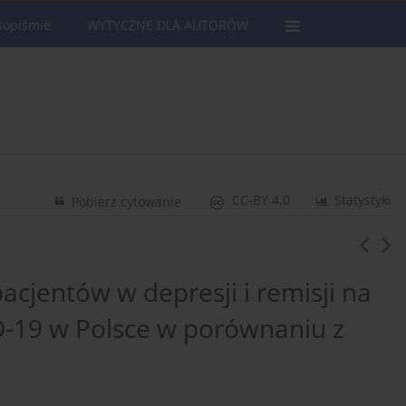
sopiśmie
WYTYCZNE DLA AUTORÓW
CC-BY 4.0
Statystyki
Pobierz cytowanie
pacjentów w depresji i remisji na
D-19 w Polsce w porównaniu z