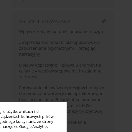
ARTYKUŁ POWIĄZANY
Wpływ kreatyny na funkcjonowanie mózgu
Związek kardiomiopatii okołoporodowej z
zaburzeniami psychicznymi – przegląd
narracyjny
Objawy depresyjne i lękowe u chorych na
celiakię – współwystępowanie i wzajemne
zależności
Porównanie objawów depresyjnych między
chorymi na nowotwory mieloproliferacyjne
bez chromosomu Philadelphia leczonymi
interferonem alfa a chorymi na PBSz
leczonymi inhibitorami kinazy tyrozynowej
i o użytkownikach i ich
rządzeniach końcowych plików
wygodnego korzystania ze strony
Ketamina - mechanizmy działania
z narzędzie Google Analytics
przeciwdepresyjnego