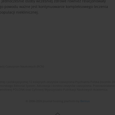
e. Jednocześnie osoby wcześniej zdrowe również relacjonowały
tego powodu ważne jest kontynuowanie kompleksowego leczenia
pulacji nieklinicznej.
zwój Czasopism Naukowych (RCN)
znej i polskojęzycznej 12 kolejnych zeszytów czasopisma Psychiatria Polska (roczniki 2
skiego Editorial System. Adiustacja i korekta zeszytów czasopisma. Przeciwdziałanie
i Narodowej POLONA oraz Cyfrowej Wypożyczalni Publikacji Naukowych Academica.
© 2006-2026 Journal hosting platform by
Bentus