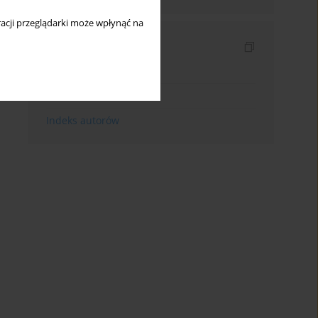
acji przeglądarki może wpłynąć na
Indeksy
Indeks słów kluczowych
Indeks dziedzin
Indeks autorów