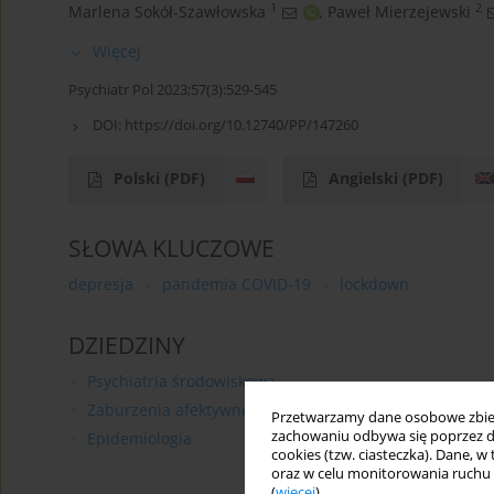
1
2
Marlena Sokół-Szawłowska
,
Paweł Mierzejewski
Więcej
Psychiatr Pol 2023;57(3):529-545
DOI:
https://doi.org/10.12740/PP/147260
Polski
(PDF)
Angielski
(PDF)
SŁOWA KLUCZOWE
depresja
pandemia COVID-19
lockdown
DZIEDZINY
Psychiatria środowiskowa
Zaburzenia afektywne
Przetwarzamy dane osobowe zbiera
zachowaniu odbywa się poprzez d
Epidemiologia
cookies (tzw. ciasteczka). Dane, w
oraz w celu monitorowania ruchu
(
więcej
).