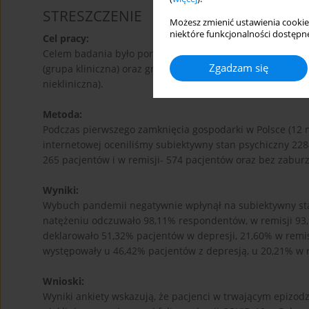
STRESZCZENIE
Możesz zmienić ustawienia cookie
niektóre funkcjonalności dostępne
Cel pracy:
Celem badania było porównanie subiektywnego stanu psyc
Zgadzam się
(grupa kliniczna) oraz grupy bez zaburzeń depresyjnych
niekliniczna).
Metoda:
Podczas pierwszego zamknięcia gospodarki w Polsce (12 
internetowej oceniliśmy subiektywny stan psychiczny 22
265 pacjentów i w remisji- 574 pacjentów oraz bez zabur
Wyniki:
Wybuch pandemii negatywnie wpłynął na subiektywny sta
natężeniu odczuwało 98,11% respondentów, w remisji 93,9
deklarowało 51,32% pacjentów w depresji, 21,60% w remi
występowały u 46,42% pacjentów z depresją, u 20,21% w re
Wnioski:
Wyniki ankiety wskazują, że pacjenci w trwającym epizodzi