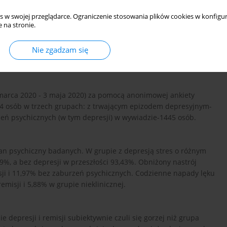
s w swojej przeglądarce. Ograniczenie stosowania plików cookies w konfigur
 na stronie.
hicznego pacjentów w trwającym epizodzie depresji i w remisji
Nie zgadzam się
 i innych zaburzeń psychicznych w dotychczasowym życiu (grupa
marca 2020 - 3 maja 2020) za pomocą anonimowej ankiety
84 osób w trzech grupach: z trwającym epizodem depresyjnym-
zeń psychicznych (w tym depresji) w wywiadzie-1445 osób.
n psychiczny badanych. W grupie z depresją stres o różnym
%, a bez depresji w przeszłości 93,43%. Obniżony nastrój
sji i 11,97% bez zaburzeń psychicznych. Codzienne napady lęku
misji i 5,88% w grupie nieklinicznej.
e depresji i remisji subiektywnie czuli się gorzej niż grupa