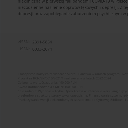
niekliniczna w pierwszej fali pandemii COVID-19 w Polsc
niecodzienne nasilenie objawów lękowych i depresji. Z 
depresji oraz zapobieganie zaburzeniom psychicznym w po
eISSN:
2391-5854
ISSN:
0033-2674
Czasopismo korzysta ze wsparcia Skarbu Państwa w ramach programu Ro
Projekt nr RCN/SN/0610/2021/1 realizowany w latach 2022-2024
Całkowita wartość zadania: 490 000 PLN
Kwota dofinansowania z MEiN: 100 000 PLN
Cele zadania: Wydanie w trybie Open Access w internecie wersji anglojęzyc
przebudowa struktury strony www czasopisma. Finansowanie systemu edytor
Przekazywanie wersji elektronicznych czasopisma do Cyfrowej Bibliotek