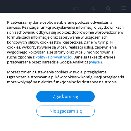
EN
PL
Przetwarzamy dane osobowe zbierane podczas odwiedzania
serwisu. Realizacja funkcji pozyskiwania informacji o użytkownikach
i ich zachowaniu odbywa się poprzez dobrowolnie wprowadzone w
formularzach informacje oraz zapisywanie w urządzeniach
końcowych plików cookies (tzw. ciasteczka). Dane, w tym pliki
cookies, wykorzystywane są w celu realizacji usług, zapewnienia
wygodnego korzystania ze strony oraz w celu monitorowania
ruchu zgodnie z
Polityką prywatności
. Dane są także zbierane i
przetwarzane przez narzędzie Google Analytics (
więcej
).
5/2019 vol. 53
Możesz zmienić ustawienia cookies w swojej przeglądarce.
Ograniczenie stosowania plików cookies w konfiguracji przeglądarki
ARTICLE
może wpłynąć na niektóre funkcjonalności dostępne na stronie.
Cechy osobowości a powikłania
Zgadzam się
narządowe nadciśnienia
Nie zgadzam się
tętniczego