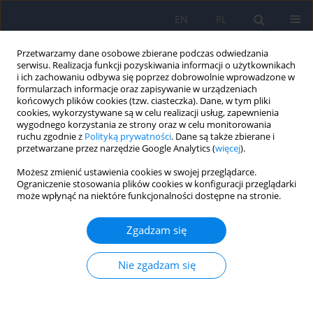
EN
PL
Przetwarzamy dane osobowe zbierane podczas odwiedzania
serwisu. Realizacja funkcji pozyskiwania informacji o użytkownikach
i ich zachowaniu odbywa się poprzez dobrowolnie wprowadzone w
formularzach informacje oraz zapisywanie w urządzeniach
końcowych plików cookies (tzw. ciasteczka). Dane, w tym pliki
cookies, wykorzystywane są w celu realizacji usług, zapewnienia
wygodnego korzystania ze strony oraz w celu monitorowania
ruchu zgodnie z
Polityką prywatności
. Dane są także zbierane i
przetwarzane przez narzędzie Google Analytics (
więcej
).
6/2021 vol. 55
Możesz zmienić ustawienia cookies w swojej przeglądarce.
Ograniczenie stosowania plików cookies w konfiguracji przeglądarki
ARTICLE
może wpłynąć na niektóre funkcjonalności dostępne na stronie.
Polska wersja Skali
Zgadzam się
gerotranscendencji Typu 2
Nie zgadzam się
Larsa Tornstama (GST2-PL)