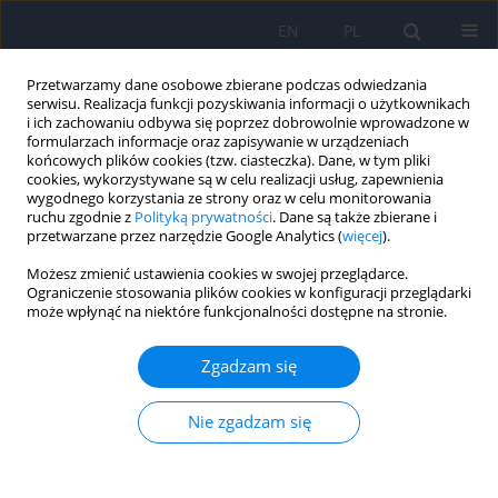
EN
PL
Przetwarzamy dane osobowe zbierane podczas odwiedzania
serwisu. Realizacja funkcji pozyskiwania informacji o użytkownikach
i ich zachowaniu odbywa się poprzez dobrowolnie wprowadzone w
formularzach informacje oraz zapisywanie w urządzeniach
końcowych plików cookies (tzw. ciasteczka). Dane, w tym pliki
cookies, wykorzystywane są w celu realizacji usług, zapewnienia
wygodnego korzystania ze strony oraz w celu monitorowania
ruchu zgodnie z
Polityką prywatności
. Dane są także zbierane i
przetwarzane przez narzędzie Google Analytics (
więcej
).
1/2015 vol. 49
Możesz zmienić ustawienia cookies w swojej przeglądarce.
Ograniczenie stosowania plików cookies w konfiguracji przeglądarki
może wpłynąć na niektóre funkcjonalności dostępne na stronie.
Montrealska Skala Oceny
Zgadzam się
Funkcji Poznawczych MoCA
Nie zgadzam się
7.2.– polska adaptacja metody i
badania nad równoważnością