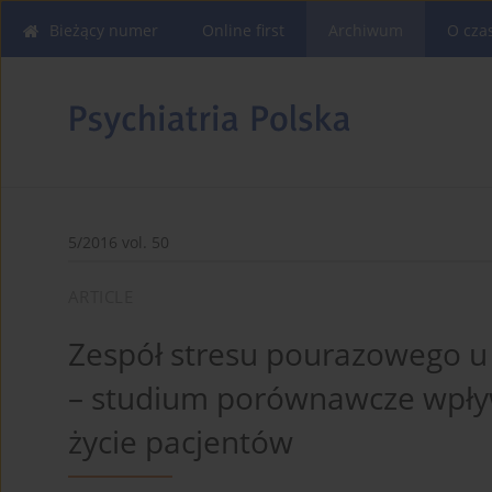
Bieżący numer
Online first
Archiwum
O cza
5/2016 vol. 50
ARTICLE
Zespół stresu pourazowego u
– studium porównawcze wpły
życie pacjentów