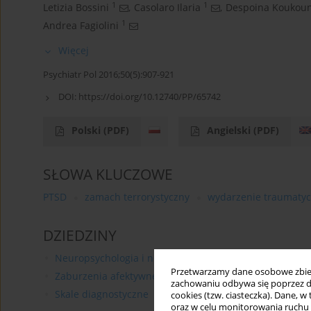
1
1
Letizia Bossini
,
Casolaro Ilaria
,
Despoina Koukou
1
Andrea Fagiolini
Więcej
Psychiatr Pol 2016;50(5):907-921
DOI:
https://doi.org/10.12740/PP/65742
Polski
(PDF)
Angielski
(PDF)
SŁOWA KLUCZOWE
PTSD
zamach terrorystyczny
wydarzenie traumaty
DZIEDZINY
Neuropsychologia i neuropsychiatria
Przetwarzamy dane osobowe zbiera
Zaburzenia afektywne
zachowaniu odbywa się poprzez d
Skale diagnostyczne
cookies (tzw. ciasteczka). Dane, w
oraz w celu monitorowania ruchu