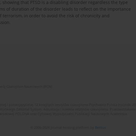
y, showing that PTSD is a disabling disorder regardless the type
erms of duration of the disorder leads to reflect on the importance
 terrorism, in order to avoid the risk of chronicity and
ssion.
zwój Czasopism Naukowych (RCN)
znej i polskojęzycznej 12 kolejnych zeszytów czasopisma Psychiatria Polska (roczniki 2
skiego Editorial System. Adiustacja i korekta zeszytów czasopisma. Przeciwdziałanie
i Narodowej POLONA oraz Cyfrowej Wypożyczalni Publikacji Naukowych Academica.
© 2006-2026 Journal hosting platform by
Bentus