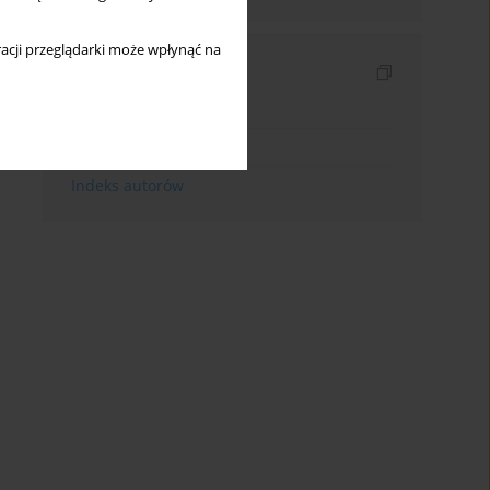
acji przeglądarki może wpłynąć na
Indeksy
Indeks słów kluczowych
Indeks dziedzin
Indeks autorów