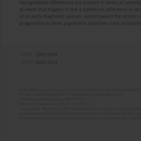
No significant differences are present in terms of severit
of event that triggers it; but a significant difference in t
of an early diagnostic process aimed toward the victims of
progression to other psychiatric disorders such as Depre
eISSN:
2391-5854
ISSN:
0033-2674
Czasopismo korzysta ze wsparcia Skarbu Państwa w ramach programu Ro
Projekt nr RCN/SN/0610/2021/1 realizowany w latach 2022-2024
Całkowita wartość zadania: 490 000 PLN
Kwota dofinansowania z MEiN: 100 000 PLN
Cele zadania: Wydanie w trybie Open Access w internecie wersji anglojęzyc
przebudowa struktury strony www czasopisma. Finansowanie systemu edytor
Przekazywanie wersji elektronicznych czasopisma do Cyfrowej Bibliotek