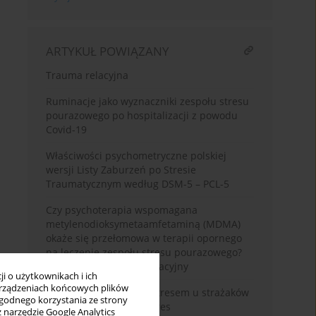
ARTYKUŁ POWIĄZANY
Trauma relacyjna
Ruminacje jako wyznaczniki zespołu stresu
pourazowego po hospitalizacji z powodu
Covid-19
Właściwości psychometryczne polskiej
wersji Listy Zaburzeń po Stresie
Traumatycznym według DSM-5 – PCL-5
Czy psychoterapia wspomagana
metylenodioksymetaamfetaminą (MDMA)
okaże się przełomowa w terapii opornego
na leczenie zespołu stresu pourazowego?
Krytyczny przegląd narracyjny
i o użytkownikach i ich
rządzeniach końcowych plików
Styl radzenia sobie ze stresem u strażaków
wygodnego korzystania ze strony
narażonych na ciężki stres
z narzędzie Google Analytics