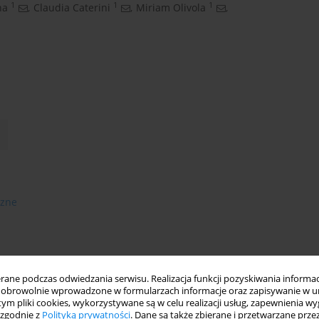
1
1
1
na
,
Claudia Caterini
,
Miriam Olivola
,
czne
ne podczas odwiedzania serwisu. Realizacja funkcji pozyskiwania informacj
obrowolnie wprowadzone w formularzach informacje oraz zapisywanie w u
 tym pliki cookies, wykorzystywane są w celu realizacji usług, zapewnienia 
 zgodnie z
Polityką prywatności
. Dane są także zbierane i przetwarzane prze