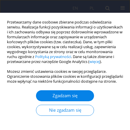
EN
PL
Przetwarzamy dane osobowe zbierane podczas odwiedzania
serwisu. Realizacja funkcji pozyskiwania informacji o użytkownikach
i ich zachowaniu odbywa się poprzez dobrowolnie wprowadzone w
formularzach informacje oraz zapisywanie w urządzeniach
końcowych plików cookies (tzw. ciasteczka). Dane, w tym pliki
cookies, wykorzystywane są w celu realizacji usług, zapewnienia
wygodnego korzystania ze strony oraz w celu monitorowania
ruchu zgodnie z
Polityką prywatności
. Dane są także zbierane i
przetwarzane przez narzędzie Google Analytics (
więcej
).
1/2015 vol. 49
Możesz zmienić ustawienia cookies w swojej przeglądarce.
Ograniczenie stosowania plików cookies w konfiguracji przeglądarki
może wpłynąć na niektóre funkcjonalności dostępne na stronie.
"Epidemiologia zaburzeń
Zgadzam się
psychiatrycznych i dostępność
Nie zgadzam się
psychiatrycznej opieki
zdrowotnej. EZOP - Polska" –