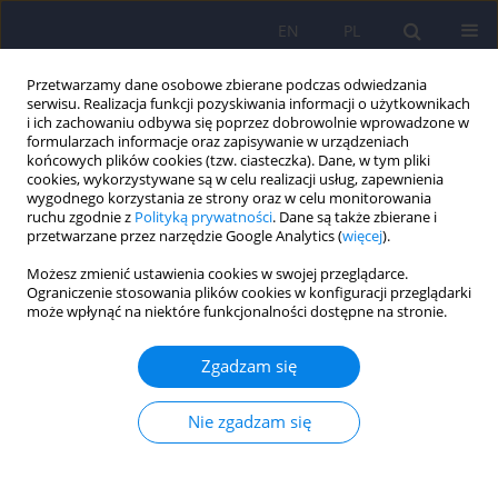
EN
PL
Przetwarzamy dane osobowe zbierane podczas odwiedzania
serwisu. Realizacja funkcji pozyskiwania informacji o użytkownikach
i ich zachowaniu odbywa się poprzez dobrowolnie wprowadzone w
formularzach informacje oraz zapisywanie w urządzeniach
końcowych plików cookies (tzw. ciasteczka). Dane, w tym pliki
cookies, wykorzystywane są w celu realizacji usług, zapewnienia
wygodnego korzystania ze strony oraz w celu monitorowania
ruchu zgodnie z
Polityką prywatności
. Dane są także zbierane i
przetwarzane przez narzędzie Google Analytics (
więcej
).
3/2018 vol. 52
Możesz zmienić ustawienia cookies w swojej przeglądarce.
Ograniczenie stosowania plików cookies w konfiguracji przeglądarki
ARTICLE
może wpłynąć na niektóre funkcjonalności dostępne na stronie.
Ekspozycja na doświadczenia
Zgadzam się
traumatyczne wśród osób
Nie zgadzam się
uzależnionych od alkoholu