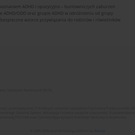
rozpoznaniem ADHD i opozycyjno – buntowniczych zaburzeń
ie ADHD/ODD oraz grupie ADHD w odróżnieniu od grupy
abezpieczne wzorce przywiązania do rodziców i rówieśników
zwój Czasopism Naukowych (RCN)
znej i polskojęzycznej 12 kolejnych zeszytów czasopisma Psychiatria Polska (roczniki 2
skiego Editorial System. Adiustacja i korekta zeszytów czasopisma. Przeciwdziałanie
i Narodowej POLONA oraz Cyfrowej Wypożyczalni Publikacji Naukowych Academica.
© 2006-2026 Journal hosting platform by
Bentus