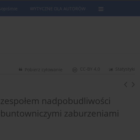
sopiśmie
WYTYCZNE DLA AUTORÓW
CC-BY 4.0
Statystyki
Pobierz cytowanie
z zespołem nadpobudliwości
-buntowniczymi zaburzeniami