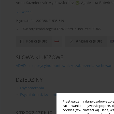
1
Anna Kaźmierczak-Mytkowska
,
Agnieszka Butwick
Więcej
Psychiatr Pol 2022;56(3):535-549
DOI:
https://doi.org/10.12740/PP/OnlineFirst/130366
Polski
(PDF)
Angielski
(PDF)
SŁOWA KLUCZOWE
ADHD
opozycyjno-buntownicze zaburzenia zachowani
DZIEDZINY
Psychoterapia
Psychiatria dzieci i młodzieży
Przetwarzamy dane osobowe zbiera
zachowaniu odbywa się poprzez d
cookies (tzw. ciasteczka). Dane, w
STRESZCZENIE