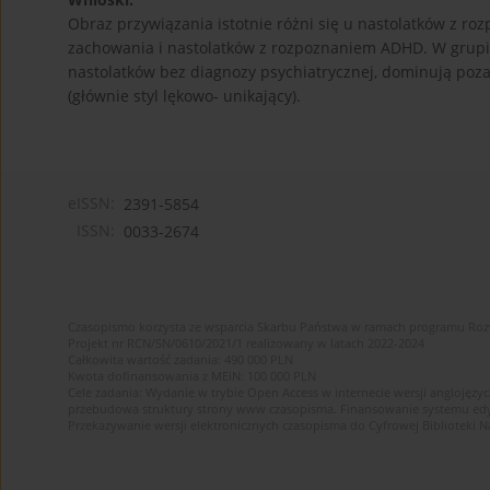
Obraz przywiązania istotnie różni się u nastolatków z 
zachowania i nastolatków z rozpoznaniem ADHD. W grup
nastolatków bez diagnozy psychiatrycznej, dominują poz
(głównie styl lękowo- unikający).
eISSN:
2391-5854
ISSN:
0033-2674
Czasopismo korzysta ze wsparcia Skarbu Państwa w ramach programu Ro
Projekt nr RCN/SN/0610/2021/1 realizowany w latach 2022-2024
Całkowita wartość zadania: 490 000 PLN
Kwota dofinansowania z MEiN: 100 000 PLN
Cele zadania: Wydanie w trybie Open Access w internecie wersji anglojęzyc
przebudowa struktury strony www czasopisma. Finansowanie systemu edytor
Przekazywanie wersji elektronicznych czasopisma do Cyfrowej Bibliotek