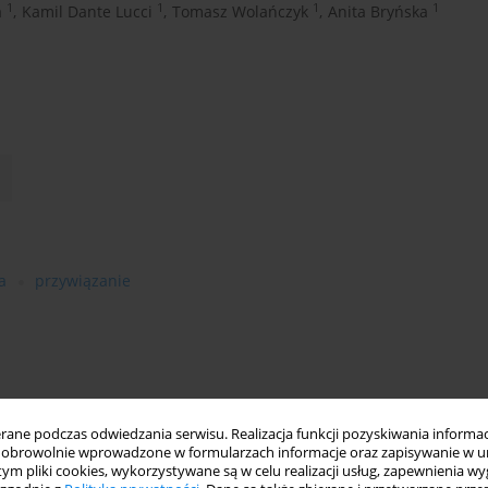
1
1
1
1
a
,
Kamil Dante Lucci
,
Tomasz Wolańczyk
,
Anita Bryńska
a
przywiązanie
ne podczas odwiedzania serwisu. Realizacja funkcji pozyskiwania informacj
obrowolnie wprowadzone w formularzach informacje oraz zapisywanie w u
 tym pliki cookies, wykorzystywane są w celu realizacji usług, zapewnienia 