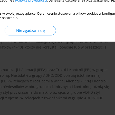
 zgodnie z
Polityką prywatności
. Dane są także zbierane i przetwarzane prze
at) z rozpoznaniem ADHD lub ADHD i opozycyjno- buntowniczymi
s w swojej przeglądarce. Ograniczenie stosowania plików cookies w konfigur
 na stronie.
Nie zgadzam się
 Rówieśników (IPPA) oraz Kwestionariusza Przywiązania do
ych się w rodzinach biologicznych: (1) grupie ADHD/ODD (n=40),
latków (n=40), którzy nie korzystali obecnie lub w przeszłości z
ikacji i Alienacji (IPPA) oraz Troski i Kontroli (PBI) w grupie
olną. Nastolatki z grupy ADHD/ODD opisują istotnie mniej
PBI) w relacjach z rodzicami a więcej Alienacji (IPPA) i Kontroli
o rówieśników w obu grupach klinicznych i kontrolnej różnią się
 styl przywiązania do matki oraz ojca, w grupie ADHD styl
lacji z ojcem. W relacjach z rówieśnikami w grupie ADHD/ODD