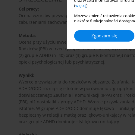
oraz w celu monitorowania ruchu
(
więcej
).
Cel pracy:
Ocena wzorców przywiązania wśród nastolatków (13-16 l
Możesz zmienić ustawienia cookie
niektóre funkcjonalności dostępne
zaburzeniami zachowania (ODD).
Zgadzam się
Metoda:
Ocena przy użyciu Inwentarza Przywiązania do Rodziców i
Rodziców (PBI) w trzech grupach nastolatków, wychowując
(2) grupie ADHD (n=40) oraz (3) grupie K (kontrolnej) nasto
opieki psychologicznej lub psychiatrycznej.
Wyniki:
Wzorce przywiązania do rodziców w obszarze Zaufania, Komun
ADHD/ODD różnią się istotnie w porównaniu z grupą kontr
doświadczanego Zaufania i Komunikacji (IPPA) oraz Troski (
(PBI), niż nastolatki z grupy ADHD. Wzorce przywiązania d
istotnie. W grupie ADHD/ODD dominuje lękowo – unikający
bezpieczny w relacji z matką oraz lękowo-unikający w re
oraz grupie ADHD dominuje styl lękowo-unikający.
Wnioski: