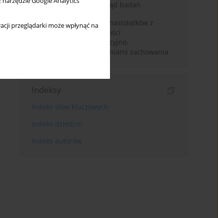
z narzędzie Google Analytics
psychotycznych - przegląd badań
Funkcjonowanie rodzin nastolatków z
acji przeglądarki może wpłynąć na
zespołem nadpobudliwości
psychoruchowej i opozycyjno-
buntowniczymi zaburzeniami zachowania
Indeksy
Indeks słów kluczowych
Indeks dziedzin
Indeks autorów