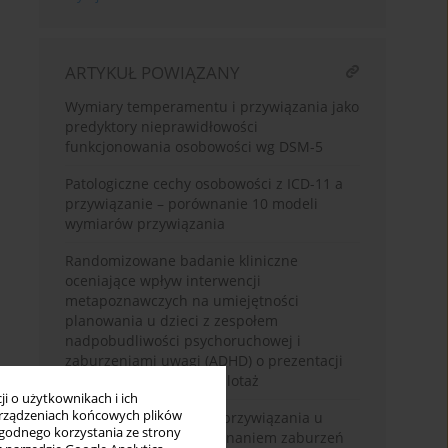
ARTYKUŁ POWIĄZANY
Wymiary temperamentu i przywiązania jako
predyktory nieprawidłowości
funkcjonowania osobowości wg DSM-5
Patologiczne cechy osobowości z ICD-11 a
przywiązanie – porównanie 10 modeli
wymiarów przywiązania
Randomizowane badanie kliniczne
oceniające wpływ interwencji
metapoznawczych na umiejętności
planowania u dzieci z zespołem
nadpobudliwości psychoruchowej i
zaburzeniami uwagi (ADHD) o prezentacji
objawów mieszanych. Pilotaż
i o użytkownikach i ich
rządzeniach końcowych plików
Charakterystyka stylów przywiązania u
wygodnego korzystania ze strony
dorosłych osób z rozpoznaniem zaburzeń