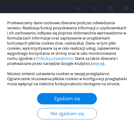
EN
PL
Przetwarzamy dane osobowe zbierane podczas odwiedzania
serwisu. Realizacja funkcji pozyskiwania informacji o użytkownikach
i ich zachowaniu odbywa się poprzez dobrowolnie wprowadzone w
formularzach informacje oraz zapisywanie w urządzeniach
końcowych plików cookies (tzw. ciasteczka). Dane, w tym pliki
cookies, wykorzystywane są w celu realizacji usług, zapewnienia
wygodnego korzystania ze strony oraz w celu monitorowania
ruchu zgodnie z
Polityką prywatności
. Dane są także zbierane i
przetwarzane przez narzędzie Google Analytics (
więcej
).
6/2016 vol. 50
Możesz zmienić ustawienia cookies w swojej przeglądarce.
Ograniczenie stosowania plików cookies w konfiguracji przeglądarki
ARTICLE
może wpłynąć na niektóre funkcjonalności dostępne na stronie.
Lęk związany ze skokami
Zgadzam się
spadochronowymi przyczyną
Nie zgadzam się
zaburzeń równowagi red-ox