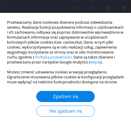
EN
PL
Przetwarzamy dane osobowe zbierane podczas odwiedzania
serwisu. Realizacja funkcji pozyskiwania informacji o użytkownikach
i ich zachowaniu odbywa się poprzez dobrowolnie wprowadzone w
formularzach informacje oraz zapisywanie w urządzeniach
końcowych plików cookies (tzw. ciasteczka). Dane, w tym pliki
cookies, wykorzystywane są w celu realizacji usług, zapewnienia
wygodnego korzystania ze strony oraz w celu monitorowania
ruchu zgodnie z
Polityką prywatności
. Dane są także zbierane i
przetwarzane przez narzędzie Google Analytics (
więcej
).
Autor
Mateusz Kowalczyk
Możesz zmienić ustawienia cookies w swojej przeglądarce.
Ograniczenie stosowania plików cookies w konfiguracji przeglądarki
ARTICLE
może wpłynąć na niektóre funkcjonalności dostępne na stronie.
Rola stresu siateczki śródplazmatycznej w
depresji
Zgadzam się
Mateusz Kowalczyk
,
Ireneusz Majsterek
,
Piotr Gałecki
,
Monika
Talarowska
Nie zgadzam się
Psychiatr Pol 2020;54(3):499-508
DOI
:
https://doi.org/10.12740/PP/109130
Statystyki