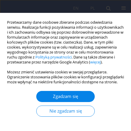
EN
PL
Przetwarzamy dane osobowe zbierane podczas odwiedzania
serwisu. Realizacja funkcji pozyskiwania informacji o użytkownikach
i ich zachowaniu odbywa się poprzez dobrowolnie wprowadzone w
formularzach informacje oraz zapisywanie w urządzeniach
końcowych plików cookies (tzw. ciasteczka). Dane, w tym pliki
cookies, wykorzystywane są w celu realizacji usług, zapewnienia
wygodnego korzystania ze strony oraz w celu monitorowania
ruchu zgodnie z
Polityką prywatności
. Dane są także zbierane i
przetwarzane przez narzędzie Google Analytics (
więcej
).
1/2022 vol. 56
Możesz zmienić ustawienia cookies w swojej przeglądarce.
Ograniczenie stosowania plików cookies w konfiguracji przeglądarki
może wpłynąć na niektóre funkcjonalności dostępne na stronie.
Śmiertelność w grupie
Zgadzam się
pacjentów z jadłowstrętem
Nie zgadzam się
psychicznym z ekstremalnie
niskim BMI – implikacje