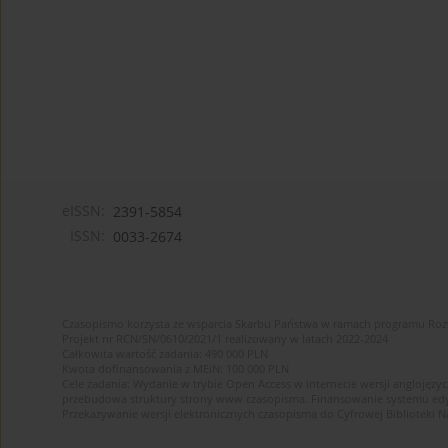
eISSN:
2391-5854
ISSN:
0033-2674
Czasopismo korzysta ze wsparcia Skarbu Państwa w ramach programu Ro
Projekt nr RCN/SN/0610/2021/1 realizowany w latach 2022-2024
Całkowita wartość zadania: 490 000 PLN
Kwota dofinansowania z MEiN: 100 000 PLN
Cele zadania: Wydanie w trybie Open Access w internecie wersji anglojęzyc
przebudowa struktury strony www czasopisma. Finansowanie systemu edytor
Przekazywanie wersji elektronicznych czasopisma do Cyfrowej Bibliotek