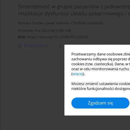
Śmiertelność w grupie pacjentów z jadłowstr
implikacje dysfunkcji układu pokarmowego i
Monika Suszko
,
Jacek Sobocki
,
Christian Imieliński
Psychiatr Pol 2022;56(1):89-100
DOI
:
https://doi.org/10.12740/PP/126233
Streszczenie
Polski
(PDF)
Angielski
(P
Przetwarzamy dane osobowe zbiera
zachowaniu odbywa się poprzez d
cookies (tzw. ciasteczka). Dane, w
oraz w celu monitorowania ruchu
(
więcej
).
Możesz zmienić ustawienia cookie
niektóre funkcjonalności dostępne
Zgadzam się