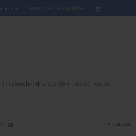
sopiśmie
WYTYCZNE DLA AUTORÓW
i i cyberchondria w próbie polskich kobiet i
DF)
Statystyki