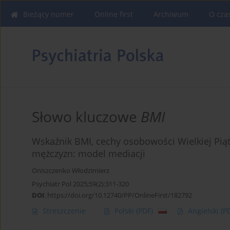
Bieżący numer
Online first
Archiwum
O cza
Słowo kluczowe
BMI
Wskaźnik BMI, cechy osobowości Wielkiej Piątk
mężczyzn: model mediacji
Oniszczenko Włodzimierz
Psychiatr Pol 2025;59(2):311-320
DOI
:
https://doi.org/10.12740/PP/OnlineFirst/182792
Streszczenie
Polski
(PDF)
Angielski
(P