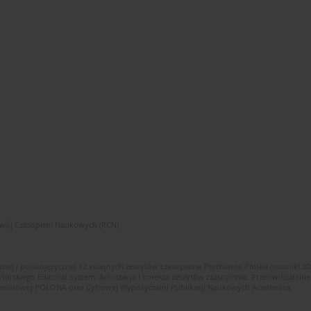
zwój Czasopism Naukowych (RCN)
znej i polskojęzycznej 12 kolejnych zeszytów czasopisma Psychiatria Polska (roczniki 2
skiego Editorial System. Adiustacja i korekta zeszytów czasopisma. Przeciwdziałanie
i Narodowej POLONA oraz Cyfrowej Wypożyczalni Publikacji Naukowych Academica.