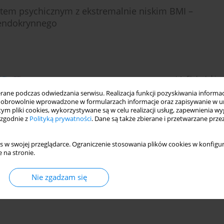
ętem psychicznym z ekstremalnie niskim BMI –
 endokrynnego
DF)
Statystyki
ne podczas odwiedzania serwisu. Realizacja funkcji pozyskiwania informacj
obrowolnie wprowadzone w formularzach informacje oraz zapisywanie w u
 tym pliki cookies, wykorzystywane są w celu realizacji usług, zapewnienia 
 zgodnie z
Polityką prywatności
. Dane są także zbierane i przetwarzane prze
s w swojej przeglądarce. Ograniczenie stosowania plików cookies w konfigur
 na stronie.
Nie zgadzam się