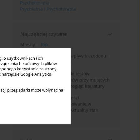
Psychoterapia
Psychiatria i Psychoterapia
Najczęściej czytane
Miesiąc
Rok
Leczenie bezsenności – wpływ trazodonu i
i o użytkownikach i ich
leków nasennych na sen
rządzeniach końcowych plików
wygodnego korzystania ze strony
Fałszywie dodatnie wyniki testów
z narzędzie Google Analytics
narkotykowych u pacjentów przyjmujących
leki psychotropowe – przegląd literatury
acji przeglądarki może wpłynąć na
Wortioksetyna – właściwości
farmakologiczne i zastosowanie w
zaburzeniach nastroju. Aktualny stan
wiedzy